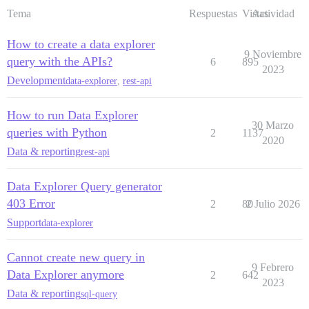
Tema
Respuestas
Vistas
Actividad
How to create a data explorer
9 Noviembre
query with the APIs?
6
895
2023
Development
data-explorer
,
rest-api
How to run Data Explorer
30 Marzo
queries with Python
2
1137
2020
Data & reporting
rest-api
Data Explorer Query generator
403 Error
2
80
2 Julio 2026
Support
data-explorer
Cannot create new query in
9 Febrero
Data Explorer anymore
2
642
2023
Data & reporting
sql-query