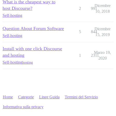
What is the cheapest way to
Dicembre
host Discourse?
2
991
10, 2018
Self-hosting
Question About Forum Software
Dicembre
5
844
15, 2019
Self-hosting
Install with one click Discourse
Marzo 19,
and hosting
1
2311
2020
Self-hosting
hosting
Home
Categorie
Linee Guida
Termini del Servizio
Informativa sulla privacy