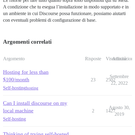
Le risorse per fare tutto quanto sopra sono disponibili qui su Meta.
A condizione che tu esegua l’installazione in modo supportato e in
un ambiente in cui Discourse possa funzionare, possiamo aiutarti
con eventuali problemi di configurazione di base.
Argomenti correlati
Argomento
Risposte
Visualizzazioni
Attività
Hosting for less than
Settembre
$100/month
23
2502
22, 2022
Self-hosting
hosting
Can I install discourse on my
Agosto 30,
local machine
2
1427
2019
Self-hosting
Thinking of trying self-hosted