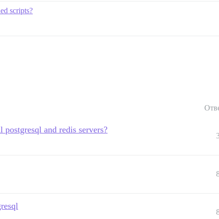
ed scripts?
Отв
l postgresql and redis servers?
gresql