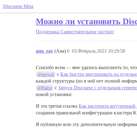
Discourse Meta
Можно ли установить Disco
Поддержка
Самостоятельное хостинг
ann_eav
(Ana)
6
03.Февраль.2021 10:29:58
Спасибо всем — мне удалось выполнить то, чт
с
Как быстро мигрировать на отдельн
@rorycb
каждой структуры (но в ней нет полной инфор
с
Запуск Discourse с отдельным сервер
@Falco
новой установки
И эта третья ссылка
Как настроить внутренний 
создания правильной конфигурации кластера Ku
Я публикую всю эту дополнительную информаци