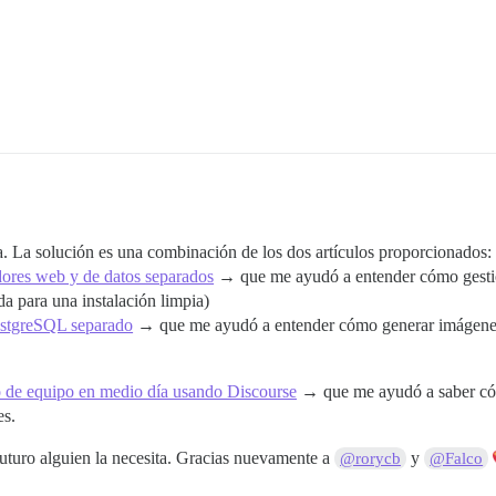
ba. La solución es una combinación de los dos artículos proporcionados:
ores web y de datos separados
→ que me ayudó a entender cómo gestio
da para una instalación limpia)
ostgreSQL separado
→ que me ayudó a entender cómo generar imágenes y
o de equipo en medio día usando Discourse
→ que me ayudó a saber cóm
es.
 futuro alguien la necesita. Gracias nuevamente a
y
@rorycb
@Falco