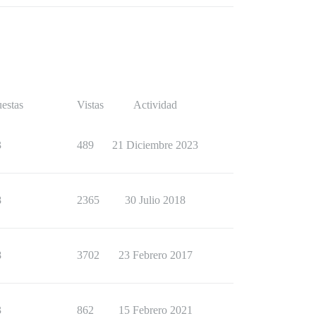
estas
Vistas
Actividad
3
489
21 Diciembre 2023
8
2365
30 Julio 2018
8
3702
23 Febrero 2017
3
862
15 Febrero 2021