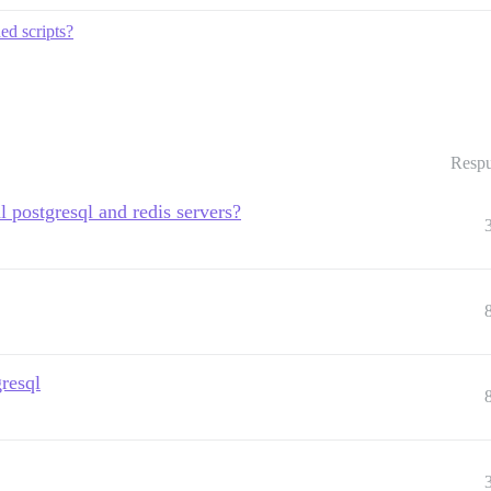
ed scripts?
Respu
l postgresql and redis servers?
gresql