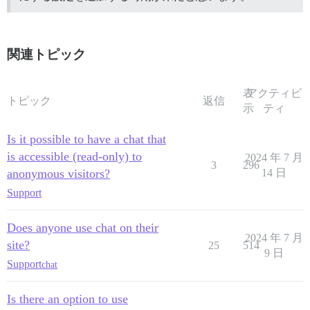
関連トピック
表
アクティビ
トピック
返信
示
ティ
Is it possible to have a chat that
is accessible (read-only) to
2024 年 7 月
3
296
anonymous visitors?
14 日
Support
Does anyone use chat on their
2024 年 7 月
site?
25
514
9 日
Support
chat
Is there an option to use