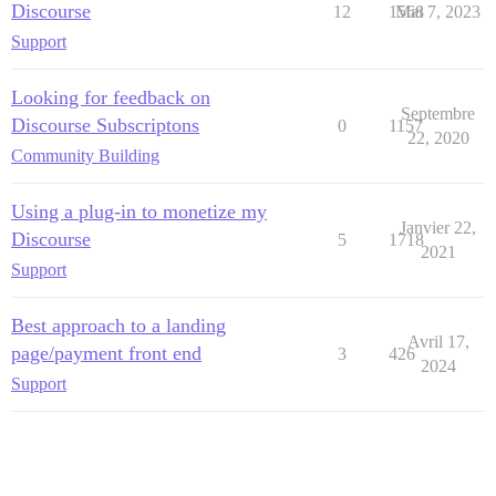
Discourse
12
1568
Mai 7, 2023
Support
Looking for feedback on
Septembre
Discourse Subscriptons
0
1157
22, 2020
Community Building
Using a plug-in to monetize my
Janvier 22,
Discourse
5
1718
2021
Support
Best approach to a landing
Avril 17,
page/payment front end
3
426
2024
Support