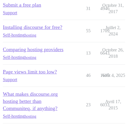
Submit a free plan
Octobre 31,
31
4946
2017
Support
Installing discourse for free?
Juillet 2,
55
1709
2024
Self-hosting
hosting
Comparing hosting providers
Octobre 26,
13
6643
2018
Self-hosting
hosting
Page views limit too low?
46
1605
Août 4, 2025
Support
What makes discourse.org
hosting better than
Avril 17,
23
6033
Communiteq, if anything?
2015
Self-hosting
hosting