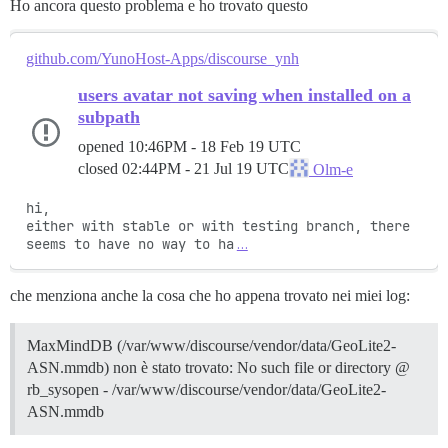
Ho ancora questo problema e ho trovato questo
github.com/YunoHost-Apps/discourse_ynh
users avatar not saving when installed on a
subpath
opened
10:46PM - 18 Feb 19 UTC
closed
02:44PM - 21 Jul 19 UTC
Olm-e
hi,

either with stable or with testing branch, there 
seems to have no way to ha
…
che menziona anche la cosa che ho appena trovato nei miei log:
MaxMindDB (/var/www/discourse/vendor/data/GeoLite2-
ASN.mmdb) non è stato trovato: No such file or directory @
rb_sysopen - /var/www/discourse/vendor/data/GeoLite2-
ASN.mmdb