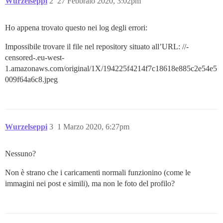
Wurzelseppi
2
27 Febbraio 2020, 3:02pm
Ho appena trovato questo nei log degli errori:
Impossibile trovare il file nel repository situato all’URL: //-
censored-.eu-west-
1.amazonaws.com/original/1X/194225f4214f7c18618e885c2e54e5
009f64a6c8.jpeg
Wurzelseppi
3
1 Marzo 2020, 6:27pm
Nessuno?
Non è strano che i caricamenti normali funzionino (come le
immagini nei post e simili), ma non le foto del profilo?