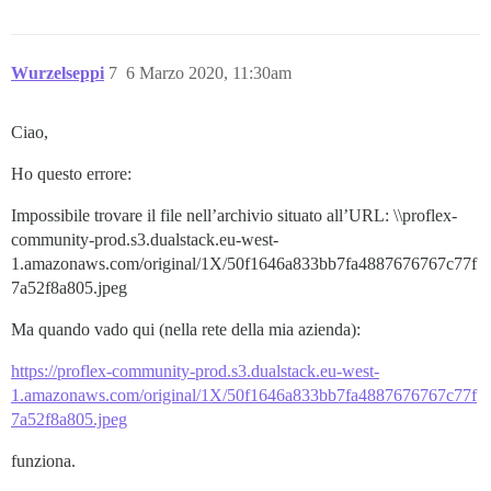
Wurzelseppi
7
6 Marzo 2020, 11:30am
Ciao,
Ho questo errore:
Impossibile trovare il file nell’archivio situato all’URL: \\proflex-
community-prod.s3.dualstack.eu-west-
1.amazonaws.com/original/1X/50f1646a833bb7fa4887676767c77f
7a52f8a805.jpeg
Ma quando vado qui (nella rete della mia azienda):
https://proflex-community-prod.s3.dualstack.eu-west-
1.amazonaws.com/original/1X/50f1646a833bb7fa4887676767c77f
7a52f8a805.jpeg
funziona.