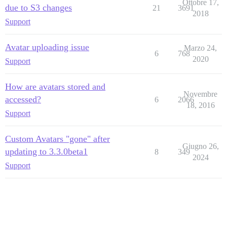
Ottobre 17,
due to S3 changes
21
3691
2018
Support
Avatar uploading issue
Marzo 24,
6
768
2020
Support
How are avatars stored and
Novembre
accessed?
6
2066
18, 2016
Support
Custom Avatars "gone" after
Giugno 26,
updating to 3.3.0beta1
8
349
2024
Support