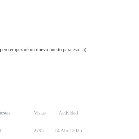
 pero empezaré un nuevo puerto para eso :-))
estas
Vistas
Actividad
1
2795
14 Abril 2025