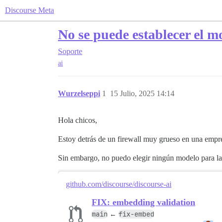
Discourse Meta
No se puede establecer el m
Soporte
ai
Wurzelseppi
1
15 Julio, 2025 14:14
Hola chicos,
Estoy detrás de un firewall muy grueso en una empres
Sin embargo, no puedo elegir ningún modelo para la 
github.com/discourse/discourse-ai
FIX: embedding validation
main
fix-embed
←