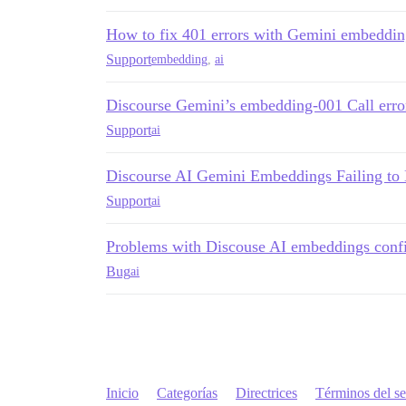
How to fix 401 errors with Gemini embeddin
Support
embedding
,
ai
Discourse Gemini’s embedding-001 Call erro
Support
ai
Discourse AI Gemini Embeddings Failing to 
Support
ai
Problems with Discouse AI embeddings confi
Bug
ai
Inicio
Categorías
Directrices
Términos del se