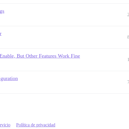
gs
r
Enable, But Other Features Work Fine
guration
rvicio
Política de privacidad