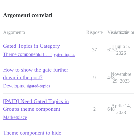
Argomenti correlati
Argomento
Risposte
Visualizzazioni
Attività
Gated Topics in Category
Luglio 5,
37
6157
2026
Theme component
official
,
gated-topics
How to show the gate further
Novembre
down in the post?
9
438
29, 2023
Development
gated-topics
[PAID] Need Gated Topics in
Aprile 14,
Groups theme component
2
648
2023
Marketplace
Theme component to hide