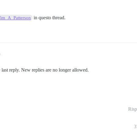
in questo thread.
im_A_Patterson
m
 last reply. New replies are no longer allowed.
Risp
3