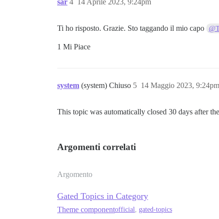
sar
4
14 Aprile 2023, 9:24pm
Ti ho risposto. Grazie. Sto taggando il mio capo
@T
1 Mi Piace
system
(system) Chiuso
5
14 Maggio 2023, 9:24p
This topic was automatically closed 30 days after the
Argomenti correlati
Argomento
Gated Topics in Category
Theme component
official
,
gated-topics