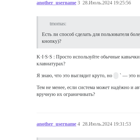
another_username
3
28.Июль.2024 19:25:56
tmomas:
Есть ли способ сделать для пользователя бол
кнопку)?
K·I·S·S : Просто используйте обычные кавычки
клавиатурах?
Я знаю, что это выглядит круто, но
` — это н
Тем не менее, если система может надёжно и а
вручную их ограничивать?
another_username
4
28.Июль.2024 19:31:53