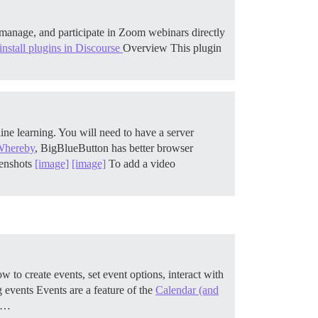
anage, and participate in Zoom webinars directly
nstall plugins in Discourse
Overview This plugin
ne learning. You will need to have a server
Whereby
, BigBlueButton has better browser
enshots
[image]
[image]
To add a video
to create events, set event options, interact with
 events Events are a feature of the
Calendar (and
ct…