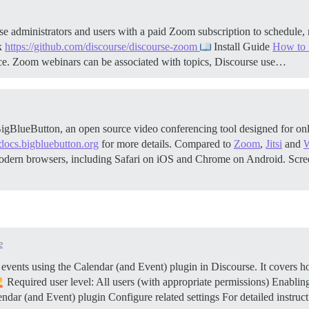
ministrators and users with a paid Zoom subscription to schedule, m
k
https://github.com/discourse/discourse-zoom
Install Guide
How to i
nce. Zoom webinars can be associated with topics, Discourse use…
BigBlueButton, an open source video conferencing tool designed for onli
/docs.bigbluebutton.org
for more details. Compared to
Zoom
,
Jitsi
and
 modern browsers, including Safari on iOS and Chrome on Android.
Scre
e
ents using the Calendar (and Event) plugin in Discourse. It covers how 
Required user level: All users (with appropriate permissions)
Enabling
lendar (and Event) plugin Configure related settings For detailed instru