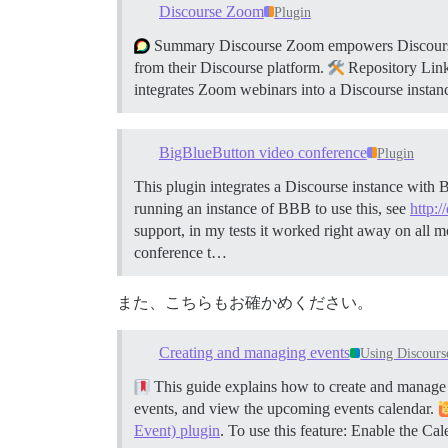
Discourse Zoom
Plugin
Summary Discourse Zoom empowers Discourse ad
from their Discourse platform.
Repository Lin
integrates Zoom webinars into a Discourse insta
BigBlueButton video conference
Plugin
This plugin integrates a Discourse instance with 
running an instance of BBB to use this, see
http:/
support, in my tests it worked right away on all
conference t…
また、こちらもお確かめください。
Creating and managing events
Using Discours
This guide explains how to create and manage ev
events, and view the upcoming events calendar.
Event) plugin
. To use this feature: Enable the Ca