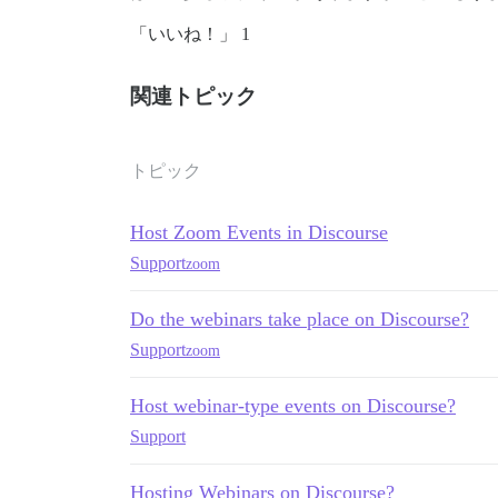
「いいね！」 1
関連トピック
トピック
Host Zoom Events in Discourse
Support
zoom
Do the webinars take place on Discourse?
Support
zoom
Host webinar-type events on Discourse?
Support
Hosting Webinars on Discourse?