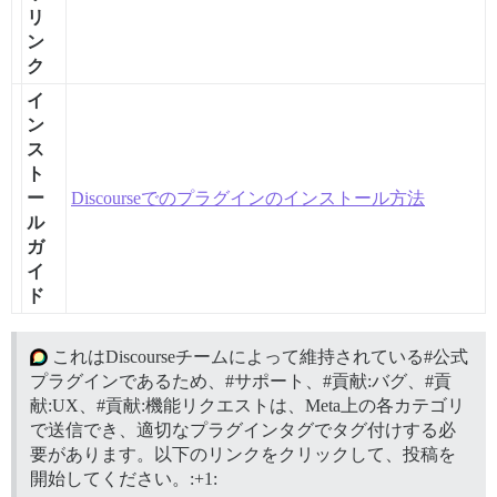
リ
ン
ク
イ
ン
ス
ト
ー
Discourseでのプラグインのインストール方法
ル
ガ
イ
ド
これはDiscourseチームによって維持されている#公式
プラグインであるため、
#サポート、
#貢献:バグ、
#貢
献:UX、
#貢献:機能リクエストは、Meta上の各カテゴリ
で送信でき、適切なプラグインタグでタグ付けする必
要があります。以下のリンクをクリックして、投稿を
開始してください。:
+1: