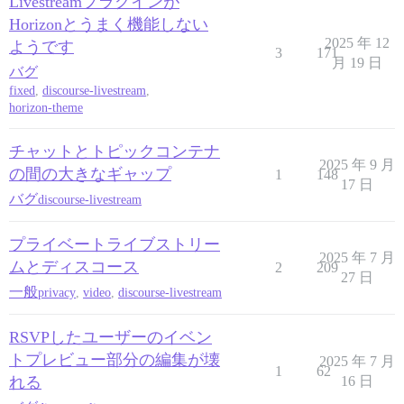
Livestreamプラグインが
Horizonとうまく機能しない
2025 年 12
ようです
3
171
月 19 日
バグ
fixed
,
discourse-livestream
,
horizon-theme
チャットとトピックコンテナ
2025 年 9 月
の間の大きなギャップ
1
148
17 日
バグ
discourse-livestream
プライベートライブストリー
2025 年 7 月
ムとディスコース
2
209
27 日
一般
privacy
,
video
,
discourse-livestream
RSVPしたユーザーのイベン
トプレビュー部分の編集が壊
2025 年 7 月
1
62
れる
16 日