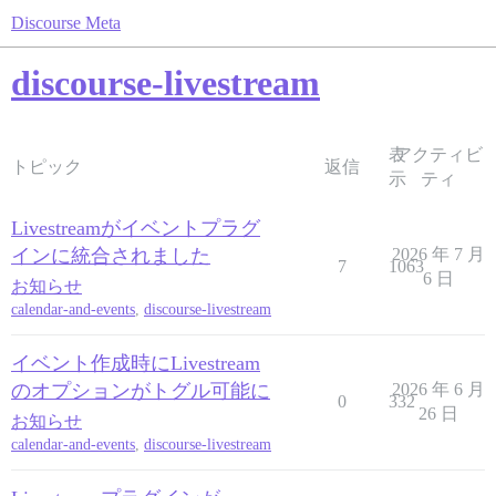
Discourse Meta
discourse-livestream
表
アクティビ
トピック
返信
示
ティ
Livestreamがイベントプラグ
インに統合されました
2026 年 7 月
7
1063
6 日
お知らせ
calendar-and-events
,
discourse-livestream
イベント作成時にLivestream
のオプションがトグル可能に
2026 年 6 月
0
332
26 日
お知らせ
calendar-and-events
,
discourse-livestream