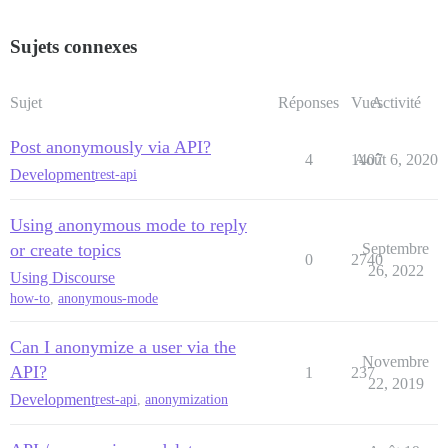
Sujets connexes
Sujet
Réponses
Vues
Activité
Post anonymously via API?
4
1407
Août 6, 2020
Development
rest-api
Using anonymous mode to reply
or create topics
Septembre
0
2740
26, 2022
Using Discourse
how-to
,
anonymous-mode
Can I anonymize a user via the
Novembre
API?
1
237
22, 2019
Development
rest-api
,
anonymization