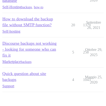
database
2026
Self-Hosting
backups
,
how-to
How to download the backup
Settembre
file without SMTP function?
20
1379
26, 2021
Self-hosting
Discourse backups not working
- looking for someone who can
Ottobre 29,
5
258
fix it
2025
Marketplace
backups
Quick question about site
Maggio 25,
backups
4
1043
2020
Support