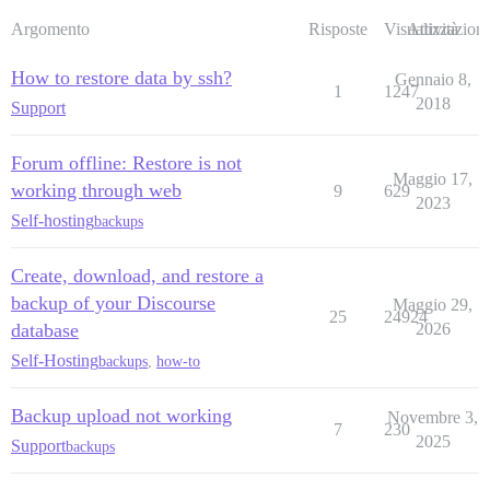
Argomento
Risposte
Visualizzazioni
Attività
How to restore data by ssh?
Gennaio 8,
1
1247
2018
Support
Forum offline: Restore is not
Maggio 17,
working through web
9
629
2023
Self-hosting
backups
Create, download, and restore a
backup of your Discourse
Maggio 29,
25
24924
database
2026
Self-Hosting
backups
,
how-to
Backup upload not working
Novembre 3,
7
230
2025
Support
backups