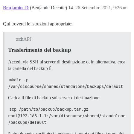
Benjamin_D
(Benjamin Decotte)
14
26 Settembre 2021, 9:26am
Qui troverai le istruzioni appropriate:
techAPJ:
Trasferimento del backup
Accedi via SSH al server di destinazione o, in alternativa, crea
la cartella del backup lì:
mkdir -p 
/var/discourse/shared/standalone/backups/default
Carica il file di backup sul server di destinazione.
scp /path/to/backup/backup.tar.gz 
root@192.168.1.1:/var/discourse/shared/standalone
/backups/default
Naturalmente, sostituisci i percorsi, i nomi dei file e i nomi dei