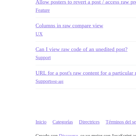
Allow posters to revert a post / access raw pr
Feature
Columns in raw compare view
UX
Can I view raw code of an unedited post?
Support
URL for a post's raw content for a particular 
Support
rest-api
Inicio
Categorías
Directrices
Términos del se
Creado con
Discourse
, se ve mejor con JavaScript a