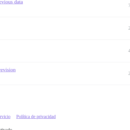
evious data
revision
rvicio
Política de privacidad
ctivado