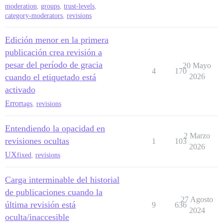
moderation
,
groups
,
trust-levels
,
category-moderators
,
revisions
Edición menor en la primera
publicación crea revisión a
pesar del período de gracia
20 Mayo
4
170
cuando el etiquetado está
2026
activado
Error
tags
,
revisions
Entendiendo la opacidad en
2 Marzo
revisiones ocultas
1
103
2026
UX
fixed
,
revisions
Carga interminable del historial
de publicaciones cuando la
27 Agosto
última revisión está
9
636
2024
oculta/inaccesible