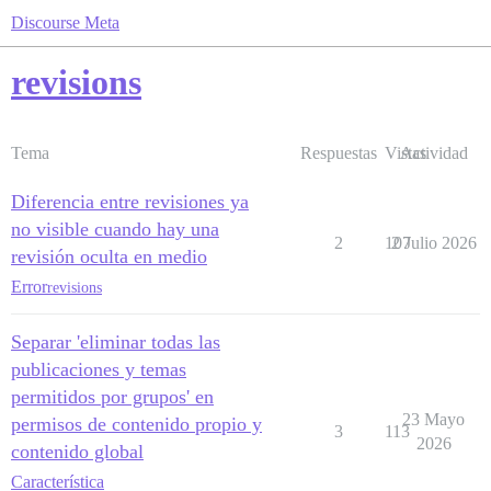
Discourse Meta
revisions
Tema
Respuestas
Vistas
Actividad
Diferencia entre revisiones ya
no visible cuando hay una
2
107
2 Julio 2026
revisión oculta en medio
Error
revisions
Separar 'eliminar todas las
publicaciones y temas
permitidos por grupos' en
23 Mayo
permisos de contenido propio y
3
113
2026
contenido global
Característica