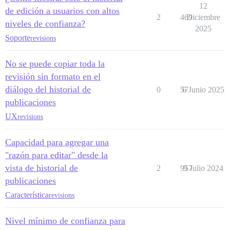
12
de edición a usuarios con altos
2
469
Diciembre
niveles de confianza?
2025
Soporte
revisions
No se puede copiar toda la
revisión sin formato en el
diálogo del historial de
0
57
6 Junio 2025
publicaciones
UX
revisions
Capacidad para agregar una
"razón para editar" desde la
vista de historial de
2
957
9 Julio 2024
publicaciones
Característica
revisions
Nivel mínimo de confianza para