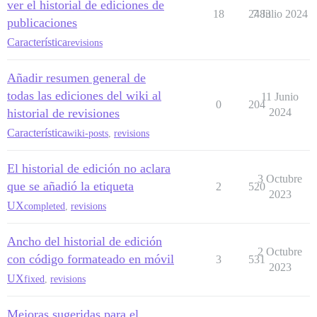
ver el historial de ediciones de
18
2483
7 Julio 2024
publicaciones
Característica
revisions
Añadir resumen general de
todas las ediciones del wiki al
11 Junio
0
204
historial de revisiones
2024
Característica
wiki-posts
,
revisions
El historial de edición no aclara
3 Octubre
que se añadió la etiqueta
2
520
2023
UX
completed
,
revisions
Ancho del historial de edición
2 Octubre
con código formateado en móvil
3
531
2023
UX
fixed
,
revisions
Mejoras sugeridas para el