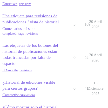
Error
fixed
,
revisions
Una etiqueta para revisiones de
publicaciones / vista de historial
20 Abril
3
109
2026
Comentarios del sitio
completed
,
tags
,
revisions
Las etiquetas de los botones del
historial de publicaciones están
20 Abril
todas truncadas por falta de
0
52
2026
espacio
UX
mobile
,
revisions
¿Historial de ediciones visible
15
para ciertos grupos?
0
41
Diciembre
2025
Característica
revisions
¿Cómo mostrar solo el historial