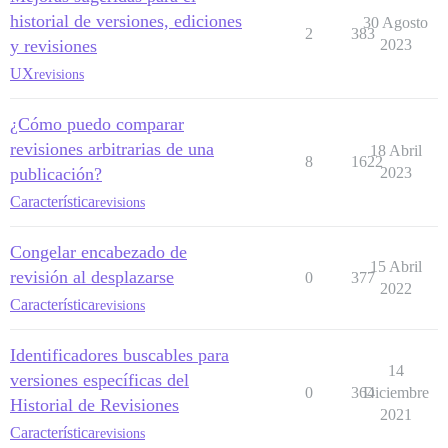
historial de versiones, ediciones
30 Agosto
2
383
y revisiones
2023
UX
revisions
¿Cómo puedo comparar
revisiones arbitrarias de una
18 Abril
8
1622
publicación?
2023
Característica
revisions
Congelar encabezado de
15 Abril
revisión al desplazarse
0
377
2022
Característica
revisions
Identificadores buscables para
14
versiones específicas del
0
364
Diciembre
Historial de Revisiones
2021
Característica
revisions