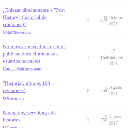
¿Enlazar directamente a "Post
History" (historial de
11 Octubre
2
622
ediciones)?
2021
Soporte
revisions
No mostrar más el historial de
17
publicaciones eliminadas a
7
1658
Septiembre
usuarios normales
2021
Característica
revisions
"Historial, últimas 100
11 Agosto
revisiones"
8
764
2021
UX
revisions
Navigating very long edit
7 Agosto
histories
2
750
2017
UX
revisions