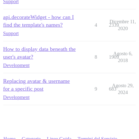
Support
api.decorateWidget - how can I
Dicembre 11,
find the template's names?
4
2339
2020
Support
How to display data beneath the
Agosto 6,
user's avatar?
8
1909
2018
Development
Replacing avatar & username
Agosto 29,
for a specific post
9
683
2024
Development
Home
Categorie
Linee Guida
Termini del Servizio