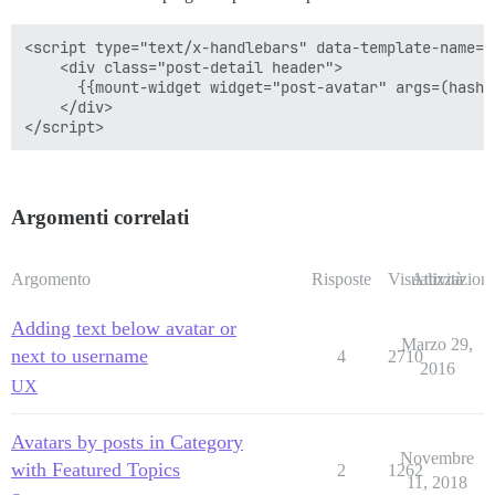
<script type="text/x-handlebars" data-template-name="
    <div class="post-detail header">

      {{mount-widget widget="post-avatar" args=(hash 
    </div>

Argomenti correlati
Argomento
Risposte
Visualizzazioni
Attività
Adding text below avatar or
Marzo 29,
next to username
4
2710
2016
UX
Avatars by posts in Category
Novembre
with Featured Topics
2
1262
11, 2018