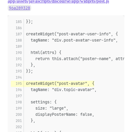
app/assets/javascripts/discourse/app/widgets/post.js
96a289328
});
createWidget("post-avatar-user-info", {
  tagName: "div.post-avatar-user-info",
  html(attrs) {
    return this.attach("poster-name", attrs);
  },
});
createWidget("post-avatar", {
  tagName: "div.topic-avatar",
  settings: {
    size: "large",
    displayPosterName: false,
  },