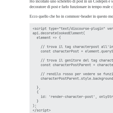
Ho incollato uno scheletro di post in un Codepen e so
decoratore di post e farlo funzionare in tempo reale
Ecco quello che ho in common>header in questo m
<script type="text/discourse-plugin" ver
api.decorateCookedElement(

  element => {

    // trova il tag characterpost all'in
    const characterPost = element.queryS
    // trova il genitore del tag charact
    const characterPostParent = characte
    // rendilo rosso per vedere se funzi
    characterPostParent.style.background
  },

  {

    id: 'render-character-post', onlyStr
  }

);
