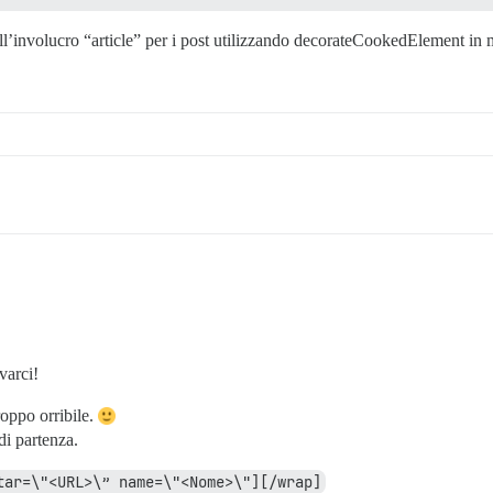
ll’involucro “article” per i post utilizzando decorateCookedElement in 
varci!
roppo orribile.
di partenza.
tar=\"<URL>\” name=\"<Nome>\"][/wrap]