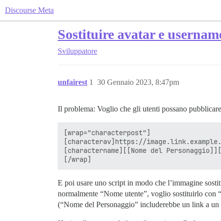
Discourse Meta
Sostituire avatar e username
Sviluppatore
unfairest
1
30 Gennaio 2023, 8:47pm
Il problema: Voglio che gli utenti possano pubblicar
[wrap="characterpost"]

[characterav]https://image.link.example.
[charactername][[Nome del Personaggio]][
E poi usare uno script in modo che l’immagine sostitu
normalmente “Nome utente”, voglio sostituirlo con 
(“Nome del Personaggio” includerebbe un link a un ar