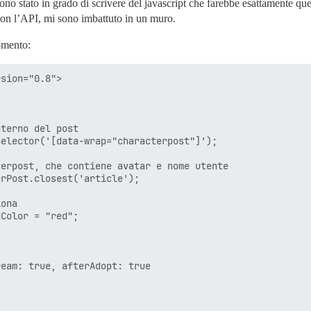
no stato in grado di scrivere del javascript che farebbe esattamente ques
 con l’API, mi sono imbattuto in un muro.
omento:
sion="0.8">

terno del post

elector('[data-wrap="characterpost"]');

erpost, che contiene avatar e nome utente

rPost.closest('article');

ona

Color = "red";

eam: true, afterAdopt: true
