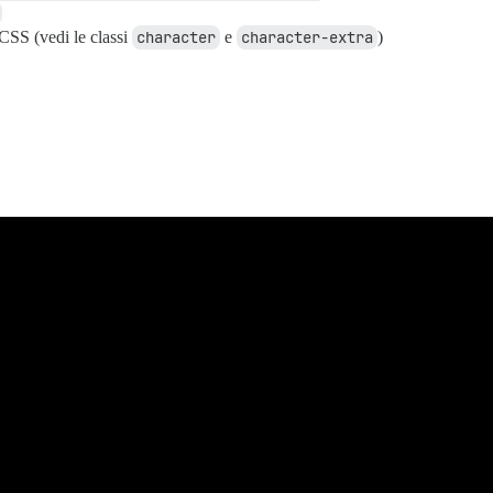
CSS (vedi le classi
character
e
character-extra
)