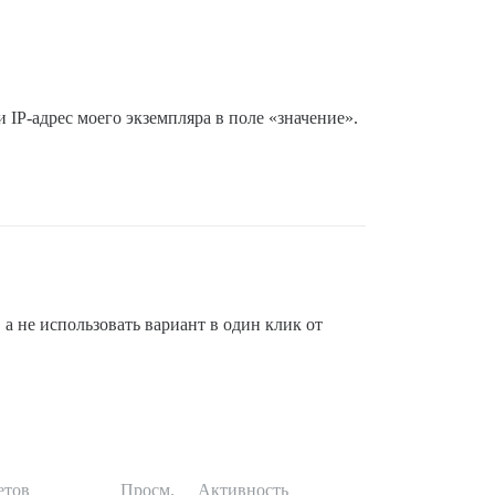
и IP-адрес моего экземпляра в поле «значение».
, а не использовать вариант в один клик от
етов
Просм.
Активность