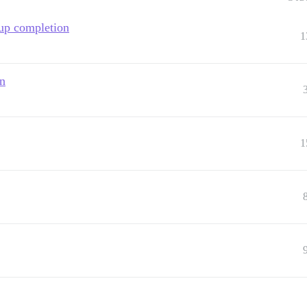
up completion
1
on
1