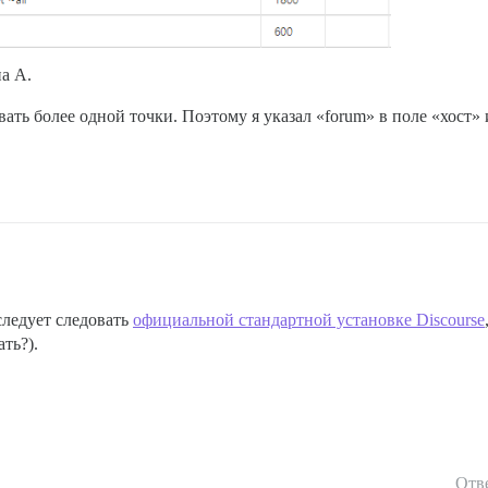
а A.
вать более одной точки. Поэтому я указал «forum» в поле «хост» 
следует следовать
официальной стандартной установке Discourse
ать?).
Отв