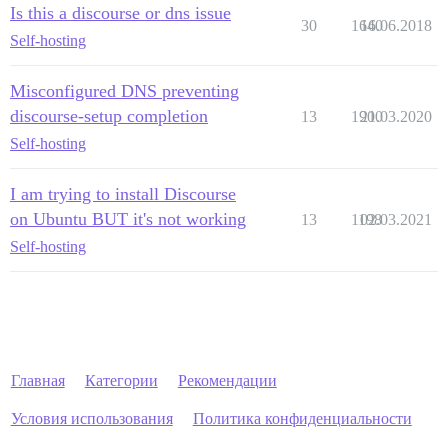
Is this a discourse or dns issue
30
1640
16.06.2018
Self-hosting
Misconfigured DNS preventing
discourse-setup completion
13
1900
21.03.2020
Self-hosting
I am trying to install Discourse
on Ubuntu BUT it's not working
13
1198
02.03.2021
Self-hosting
Главная
Категории
Рекомендации
Условия использования
Политика конфиденциальности