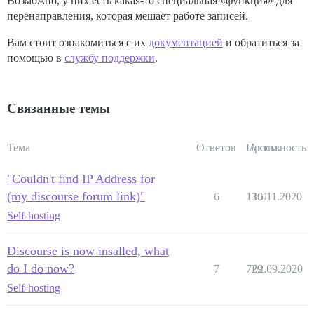
Возможно, у них есть какая-то специальная «функция» для
перенаправления, которая мешает работе записей.
Вам стоит ознакомиться с их
документацией
и обратиться за
помощью в
службу поддержки
.
Связанные темы
Тема
Ответов
Просм.
Активность
"Couldn't find IP Address for
(my discourse forum link)"
6
1301
15.11.2020
Self-hosting
Discourse is now insalled, what
do I do now?
7
729
02.09.2020
Self-hosting