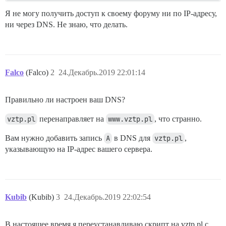
Я не могу получить доступ к своему форуму ни по IP-адресу,
ни через DNS. Не знаю, что делать.
Falco
(Falco)
2
24.Декабрь.2019 22:01:14
Правильно ли настроен ваш DNS?
vztp.pl
перенаправляет на
www.vztp.pl
, что странно.
Вам нужно добавить запись
A
в DNS для
vztp.pl
,
указывающую на IP-адрес вашего сервера.
Kubib
(Kubib)
3
24.Декабрь.2019 22:02:54
В настоящее время я переустанавливаю скрипт на vztp.pl с