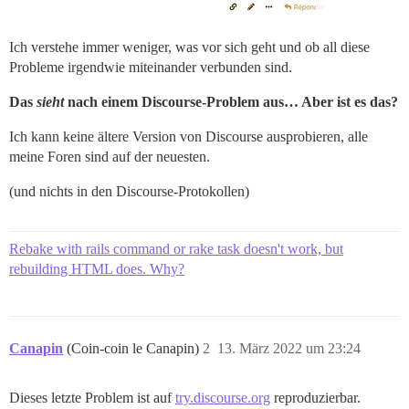
Ich verstehe immer weniger, was vor sich geht und ob all diese
Probleme irgendwie miteinander verbunden sind.
Das
sieht
nach einem Discourse-Problem aus… Aber ist es das?
Ich kann keine ältere Version von Discourse ausprobieren, alle
meine Foren sind auf der neuesten.
(und nichts in den Discourse-Protokollen)
Rebake with rails command or rake task doesn't work, but
rebuilding HTML does. Why?
Canapin
(Coin-coin le Canapin)
2
13. März 2022 um 23:24
Dieses letzte Problem ist auf
try.discourse.org
reproduzierbar.