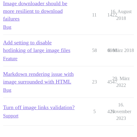
Image downloader should be
more resilient to download
16. August
11
1422
failures
2018
Bug
Add setting to disable
hotlinking of large image files
58
6980
8. März 2018
Feature
Markdown rendering issue with
29. März
image surrounded with HTML
23
4547
2022
Bug
16.
Turn off image links validation?
5
423
November
Support
2023