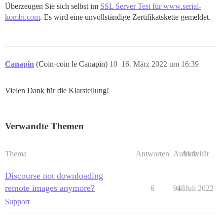
Überzeugen Sie sich selbst im
SSL Server Test für www.serial-
kombi.com
. Es wird eine unvollständige Zertifikatskette gemeldet.
Canapin
(Coin-coin le Canapin)
10
16. März 2022 um 16:39
Vielen Dank für die Klarstellung!
Verwandte Themen
Thema
Antworten
Aufrufe
Aktivität
Discourse not downloading
remote images anymore?
6
918
4. Juli 2022
Support