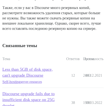
Также, если у вас в Discourse много резервных копий,
рассмотрите возможность удаления старых, которые больше
не нужны. Вы также можете скачать резервные копии на
внешнее локальное хранилище. Однако, скорее всего, лучше
всего оставлять последнюю резервную копию на сервере.
Связанные темы
Тема
Ответов
Просм.
Активность
Less than 5GB of disk space,
can't upgrade Discourse
12
2443
09.12.2021
Self-hosting
server-resources
Discourse upgrade fails due to
insufficient disk space on 25G
38
1938
30.03.2022
droplet