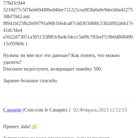
778d3c944
3210d77c5f7beb694f86ed40ee711221cea9f3fa0a0e9decb0a42275
38bf70d2-init
f8941bf25fb2feb9791a96b1b64ca87c4d303d68fc5302df92abb17e
41dc34a4
a5022d73051a305135f883c8a4e34ccc5a09c783eef7c9b0d868490
15c059b9c l
Нужны ли мне все эти данные? Как понять, что можно
удалить?
Discourse недоступен, возвращает ошибку 500.
Заранее большое спасибо.
Canapin
(Coin-coin le Canapin)
2
02.Февраль.2023 12:12:53
Привет, dalu!