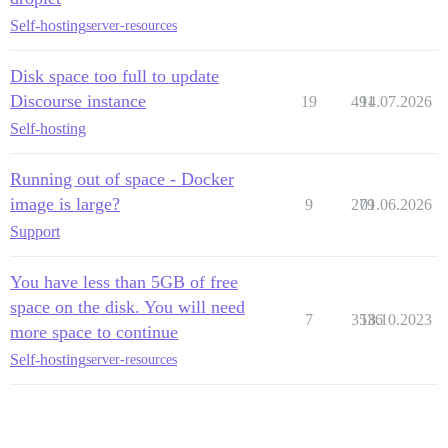
Self-hosting
server-resources
Disk space too full to update
Discourse instance
19
491
14.07.2026
Self-hosting
Running out of space - Docker
image is large?
9
279
01.06.2026
Support
You have less than 5GB of free
space on the disk. You will need
7
3536
18.10.2023
more space to continue
Self-hosting
server-resources