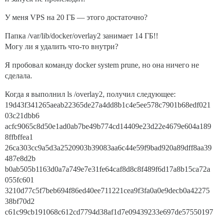
У меня VPS на 20 ГБ — этого достаточно?
Папка /var/lib/docker/overlay2 занимает 14 ГБ!!
Могу ли я удалить что-то внутри?
Я пробовал команду docker system prune, но она ничего не
сделала.
Когда я выполнил ls /overlay2, получил следующее:
19d43f341265aeab22365de27a4dd8b1c4e5ee578c7901b68edf021
03c21dbb6
acfc9065c8d50e1ad0ab7be49b774cd14409e23d22e4679e604a189
8ffbffea1
26ca303cc9a5d3a2520903b39083aa6c44e59f9bad920a89dff8aa39
487e8d2b
b0ab505b1163d0a7a749e7e31fe64caf8d8c8f489f6d17a8b15ca72a
055fc601
3210d77c5f7beb694f86ed40ee711221cea9f3fa0a0e9decb0a42275
38bf70d2
c61c99cb191068c612cd7794d38af1d7e09439233e697de57550197