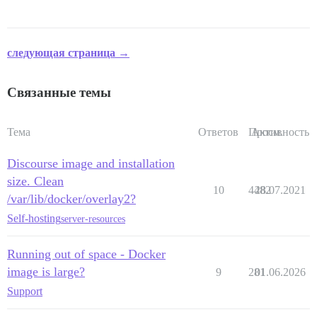
следующая страница →
Связанные темы
Тема
Ответов
Просм.
Активность
Discourse image and installation
size. Clean
10
4482
28.07.2021
/var/lib/docker/overlay2?
Self-hosting
server-resources
Running out of space - Docker
image is large?
9
281
01.06.2026
Support