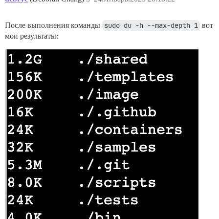
После выполнения команды
sudo du -h --max-depth 1
вот
мои результаты: