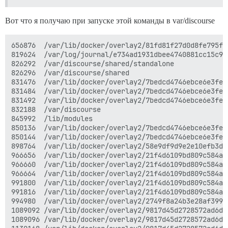
Вот что я получаю при запуске этой команды в var/discourse
656876  /var/lib/docker/overlay2/81fd81f27d0d8fe795f5
819624  /var/log/journal/e734ad1931dbee4740881cc15c9e7
826292  /var/discourse/shared/standalone

826296  /var/discourse/shared

831476  /var/lib/docker/overlay2/7bedcd4746ebce6e3fe7
831484  /var/lib/docker/overlay2/7bedcd4746ebce6e3fe7
831492  /var/lib/docker/overlay2/7bedcd4746ebce6e3fe7
832188  /var/discourse

845992  /lib/modules

850136  /var/lib/docker/overlay2/7bedcd4746ebce6e3fe7
850144  /var/lib/docker/overlay2/7bedcd4746ebce6e3fe7
898764  /var/lib/docker/overlay2/58e9df9d9e2e10efb3dc
966656  /var/lib/docker/overlay2/21f4d6109bd809c584ae
966660  /var/lib/docker/overlay2/21f4d6109bd809c584ae
966664  /var/lib/docker/overlay2/21f4d6109bd809c584ae
991800  /var/lib/docker/overlay2/21f4d6109bd809c584ae
991816  /var/lib/docker/overlay2/21f4d6109bd809c584ae
994980  /var/lib/docker/overlay2/2749f8a24b3e28af399b
1089092 /var/lib/docker/overlay2/9817d45d2728572ad6dc
1089096 /var/lib/docker/overlay2/9817d45d2728572ad6dc