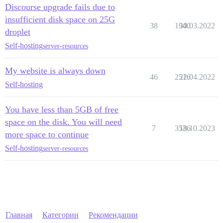
Discourse upgrade fails due to
insufficient disk space on 25G
38
1940
30.03.2022
droplet
Self-hosting
server-resources
My website is always down
46
2516
22.04.2022
Self-hosting
You have less than 5GB of free
space on the disk. You will need
7
3536
18.10.2023
more space to continue
Self-hosting
server-resources
Главная
Категории
Рекомендации