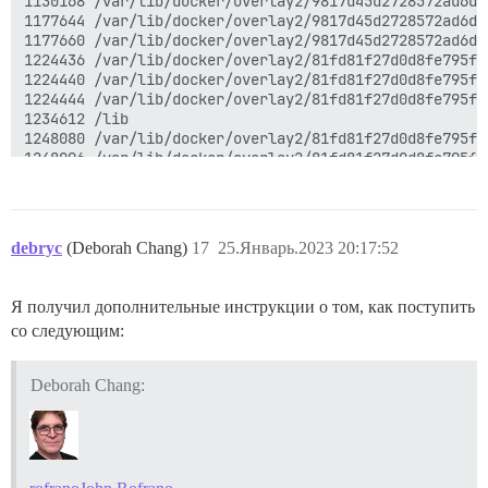
1130168 /var/lib/docker/overlay2/9817d45d2728572ad6dc
1177644 /var/lib/docker/overlay2/9817d45d2728572ad6dc
1177660 /var/lib/docker/overlay2/9817d45d2728572ad6dc
1224436 /var/lib/docker/overlay2/81fd81f27d0d8fe795f5
1224440 /var/lib/docker/overlay2/81fd81f27d0d8fe795f5
1224444 /var/lib/docker/overlay2/81fd81f27d0d8fe795f5
1234612 /lib

1248080 /var/lib/docker/overlay2/81fd81f27d0d8fe795f5
1248096 /var/lib/docker/overlay2/81fd81f27d0d8fe795f5
1342320 /var/lib/docker/overlay2/58e9df9d9e2e10efb3dc
1516440 /usr

1543656 /var/lib/docker/overlay2/7bedcd4746ebce6e3fe7
1543664 /var/lib/docker/overlay2/7bedcd4746ebce6e3fe7
debryc
(Deborah Chang)
17
25.Январь.2023 20:17:52
1558580 /var/lib/docker/overlay2/7bedcd4746ebce6e3fe7
1659548 /var/lib/docker/overlay2/58e9df9d9e2e10efb3dc
1659564 /var/lib/docker/overlay2/58e9df9d9e2e10efb3dc
Я получил дополнительные инструкции о том, как поступить
2040472 /var/lib/docker/overlay2/2749f8a24b3e28af399b
со следующим:
2171304 /var/log/journal/d893af269dfb5f73239a5b6761d49
2388612 /var/lib/docker/overlay2/2749f8a24b3e28af399b
2388628 /var/lib/docker/overlay2/2749f8a24b3e28af399b
Deborah Chang:
2461904 /var/lib/docker/overlay2/7bedcd4746ebce6e3fe7
2461924 /var/lib/docker/overlay2/7bedcd4746ebce6e3fe7
3064672 /var/log/journal

3276268 /var/log

10107180        /var/lib/docker/overlay2
