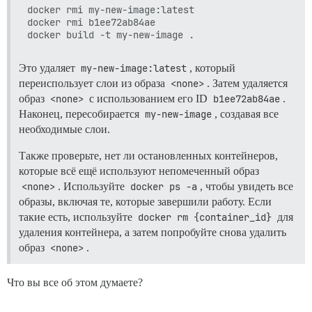
docker rmi my-new-image:latest

docker rmi b1ee72ab84ae

Это удаляет
my-new-image:latest
, который
переиспользует слои из образа
<none>
. Затем удаляется
образ
<none>
с использованием его ID
b1ee72ab84ae
.
Наконец, пересобирается
my-new-image
, создавая все
необходимые слои.
Также проверьте, нет ли остановленных контейнеров,
которые всё ещё используют непомеченный образ
<none>
. Используйте
docker ps -a
, чтобы увидеть все
образы, включая те, которые завершили работу. Если
такие есть, используйте
docker rm {container_id}
для
удаления контейнера, а затем попробуйте снова удалить
образ
<none>
.
Что вы все об этом думаете?