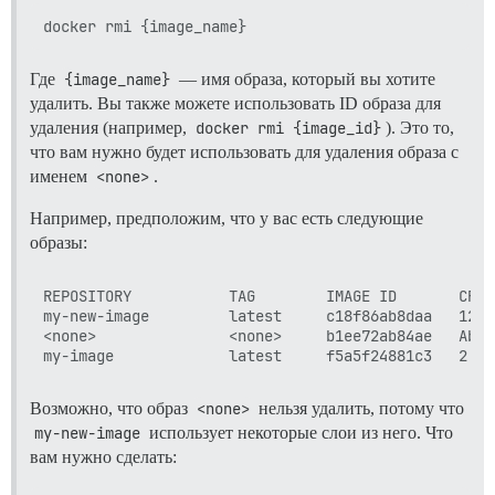
Где
{image_name}
— имя образа, который вы хотите
удалить. Вы также можете использовать ID образа для
удаления (например,
docker rmi {image_id}
). Это то,
что вам нужно будет использовать для удаления образа с
именем
<none>
.
Например, предположим, что у вас есть следующие
образы:
REPOSITORY           TAG        IMAGE ID       CREA
my-new-image         latest     c18f86ab8daa   12 s
<none>               <none>     b1ee72ab84ae   Abou
Возможно, что образ
<none>
нельзя удалить, потому что
my-new-image
использует некоторые слои из него. Что
вам нужно сделать: