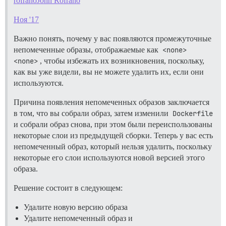
rofrano
John Rofrano
10131984        /var/lib/docker

10396840        /var/lib

14869684        /var

Ноя '17
Важно понять, почему у вас появляются промежуточные
непомеченные образы, отображаемые как
<none> 
<none>
, чтобы избежать их возникновения, поскольку,
как вы уже видели, вы не можете удалить их, если они
используются.
Причина появления непомеченных образов заключается
в том, что вы собрали образ, затем изменили
Dockerfile
и собрали образ снова, при этом были переиспользованы
некоторые слои из предыдущей сборки. Теперь у вас есть
непомеченный образ, который нельзя удалить, поскольку
некоторые его слои используются новой версией этого
образа.
Решение состоит в следующем:
Удалите новую версию образа
Удалите непомеченный образ и