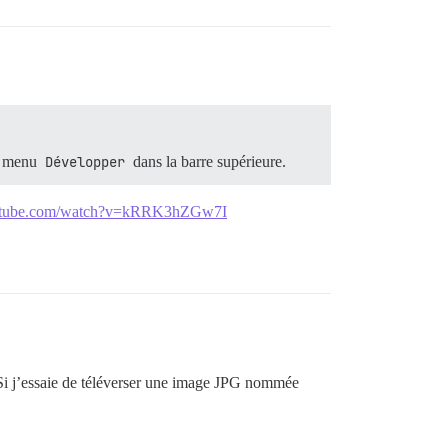
de menu
Développer
dans la barre supérieure.
outube.com/watch?v=kRRK3hZGw7I
. Si j’essaie de téléverser une image JPG nommée