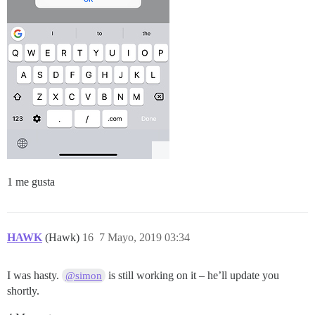
1 me gusta
HAWK
(Hawk)
16
7 Mayo, 2019 03:34
I was hasty.
is still working on it – he’ll update you
@simon
shortly.