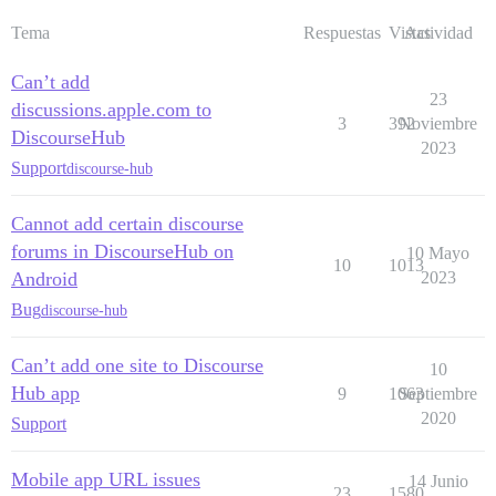
Tema
Respuestas
Vistas
Actividad
Can’t add
23
discussions.apple.com to
3
392
Noviembre
DiscourseHub
2023
Support
discourse-hub
Cannot add certain discourse
forums in DiscourseHub on
10 Mayo
10
1013
Android
2023
Bug
discourse-hub
Can’t add one site to Discourse
10
Hub app
9
1063
Septiembre
2020
Support
Mobile app URL issues
14 Junio
23
1580