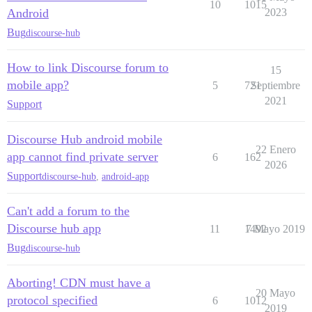
10
1015
Android
2023
Bug
discourse-hub
How to link Discourse forum to
15
mobile app?
5
721
Septiembre
2021
Support
Discourse Hub android mobile
22 Enero
app cannot find private server
6
162
2026
Support
discourse-hub
,
android-app
Can't add a forum to the
Discourse hub app
11
1492
7 Mayo 2019
Bug
discourse-hub
Aborting! CDN must have a
20 Mayo
protocol specified
6
1012
2019