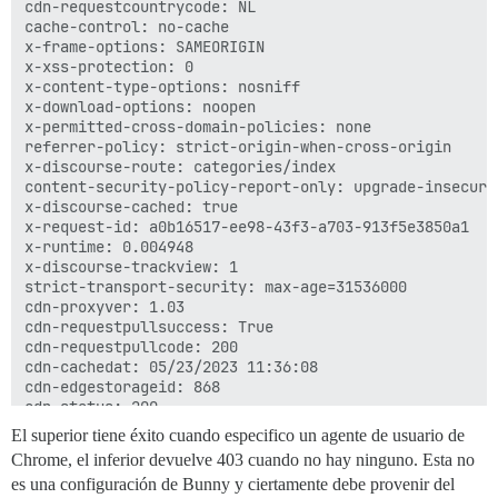
cdn-requestcountrycode: NL

cache-control: no-cache

x-frame-options: SAMEORIGIN

x-xss-protection: 0

x-content-type-options: nosniff

x-download-options: noopen

x-permitted-cross-domain-policies: none

referrer-policy: strict-origin-when-cross-origin

x-discourse-route: categories/index

content-security-policy-report-only: upgrade-insecure
x-discourse-cached: true

x-request-id: a0b16517-ee98-43f3-a703-913f5e3850a1

x-runtime: 0.004948

x-discourse-trackview: 1

strict-transport-security: max-age=31536000

cdn-proxyver: 1.03

cdn-requestpullsuccess: True

cdn-requestpullcode: 200

cdn-cachedat: 05/23/2023 11:36:08

cdn-edgestorageid: 868

cdn-status: 200

cdn-requestid: 985151325f02414670eb77798e8e5e27

El superior tiene éxito cuando especifico un agente de usuario de
cdn-cache: MISS

Chrome, el inferior devuelve 403 cuando no hay ninguno. Esta no
es una configuración de Bunny y ciertamente debe provenir del
X:~$ curl -I https://forum.penangexpats.com/
