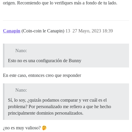
HTTP/2 403

origen. Recomiendo que lo verifiques más a fondo de tu lado.
date: Tue, 23 May 2023 11:36:43 GMT

server: BunnyCDN-SG1-868

cdn-pullzone: 1408974

cdn-uid: 7e2b52ab-b488-4ff1-b538-1bc4b7004d60

cdn-requestcountrycode: SI

Canapin
(Coin-coin le Canapin)
13
27 Mayo, 2023 18:39
cache-control: no-cache

x-request-id: d8519537-194f-41c0-b8a4-e5f9ba56f612

x-runtime: 0.002454

cdn-proxyver: 1.03

Nano:
cdn-requestpullsuccess: True

Esto no es una configuración de Bunny
cdn-requestpullcode: 403

cdn-cachedat: 05/23/2023 11:36:43

cdn-edgestorageid: 868

En este caso, entonces creo que responder
cdn-status: 403

cdn-requestid: c55661436d71de7db2b28ac5123093f7

Nano:
Sí, lo soy, ¿quizás podamos comparar y ver cuál es el
problema? Por personalizado me refiero a que he hecho
principalmente dominios personalizados.
¿no es muy valioso?