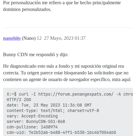
Por personalización me refiero a que he hecho principalmente
dominios personalizados.
nanohits
(Nano)
12
27 Mayo, 2023 01:37
Bunny CDN me respondió y dijo:
He diagnosticado esto más a fondo y mi suposición original era
correcta. Tu origen parece estar bloqueando las solicitudes que no
contienen un agente de usuario de navegador específico, mira aquí:
X:~$ curl -I https://forum.penangexpats.com/ -A chrome
HTTP/2 200

date: Tue, 23 May 2023 11:36:08 GMT

content-type: text/html; charset=utf-8

vary: Accept-Encoding

server: BunnyCDN-SG1-868

cdn-pullzone: 1408974

cdn-uid: 7e2b52ab-b488-4ff1-b538-1bc4b7004d60
