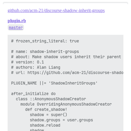
github.com/acm-21/discourse-shadow-inherit-groups
plugin.rb
master
# frozen_string_literal: true

# name: shadow-inherit-groups

# about: Make shadow users inherit their parent user
# version: 0.1

# authors: Alan Liang

# url: https://github.com/acm-21/discourse-shadow-in
PLUGIN_NAME ||= 'ShadowInheritGroups'

after_initialize do

  class ::AnonymousShadowCreator

    module OverridingAnonymousShadowCreator

      def create_shadow!    

        shadow = super()      

        shadow.groups = user.groups      

        shadow.reload      

        shadow
