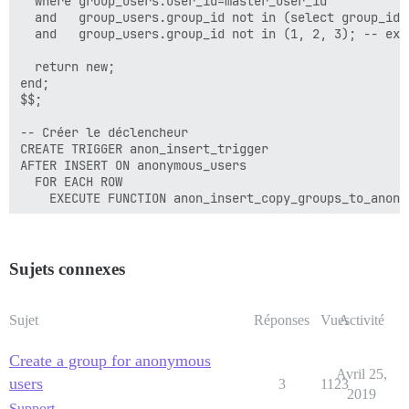
  where group_users.user_id=master_user_id

  and   group_users.group_id not in (select group_id 
  and   group_users.group_id not in (1, 2, 3); -- exc
  return new;

end;

$$;

-- Créer le déclencheur

CREATE TRIGGER anon_insert_trigger

AFTER INSERT ON anonymous_users

  FOR EACH ROW

Sujets connexes
Sujet
Réponses
Vues
Activité
Create a group for anonymous
Avril 25,
users
3
1123
2019
Support