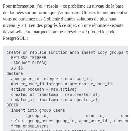
Pour information, j’ai « résolu » ce problème au niveau de la base
de données sur un forum que j’administre. Utilisez-le uniquement si
vous ne parvenez pas à obtenir d’autres solutions de plus haut
niveau (y a-t-il eu des progrès à ce sujet, ou une réponse existante
devrait-elle être marquée comme « résolue » ?). Voici le code
PostgreSQL :
create or replace function anon_insert_copy_groups_to_
  RETURNS TRIGGER

  LANGUAGE PLPGSQL

  AS $$

declare

  anon_user_id integer = new.user_id;

  master_user_id integer = new.master_user_id;

  active boolean = new.active;

  created_at timestamp = new.created_at;

  updated_at timestamp = new.updated_at;

BEGIN

  insert into group_users

        (group_id,                user_id,       crea
  select group_users.group_id, anon_user_id , current
  from group_users
