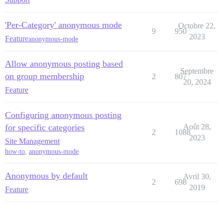
'Per-Category' anonymous mode
Octobre 22,
9
950
2023
Feature
anonymous-mode
Allow anonymous posting based
Septembre
on group membership
2
807
20, 2024
Feature
Configuring anonymous posting
for specific categories
Août 28,
2
1088
2023
Site Management
how-to
,
anonymous-mode
Anonymous by default
Avril 30,
2
698
2019
Feature