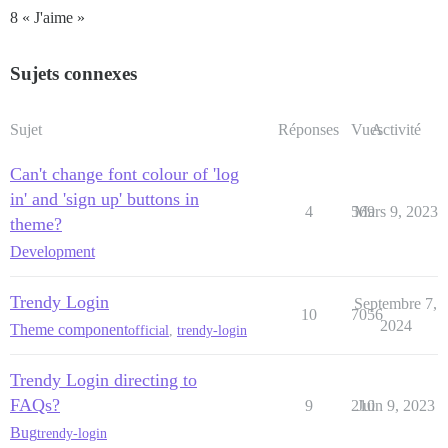
8 « J'aime »
Sujets connexes
Sujet
Réponses
Vues
Activité
Can't change font colour of 'log
in' and 'sign up' buttons in
4
569
Mars 9, 2023
theme?
Development
Trendy Login
Septembre 7,
10
7056
2024
Theme component
official
,
trendy-login
Trendy Login directing to
FAQs?
9
210
Juin 9, 2023
Bug
trendy-login