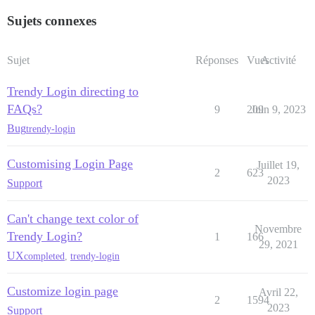
Sujets connexes
Sujet
Réponses
Vues
Activité
Trendy Login directing to
FAQs?
9
209
Juin 9, 2023
Bug
trendy-login
Customising Login Page
Juillet 19,
2
623
2023
Support
Can't change text color of
Novembre
Trendy Login?
1
166
29, 2021
UX
completed
,
trendy-login
Customize login page
Avril 22,
2
1594
2023
Support