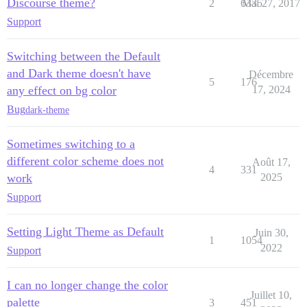
Discourse theme?
2
6335
Mai 27, 2017
Support
Switching between the Default
and Dark theme doesn't have
Décembre
5
176
any effect on bg color
17, 2024
Bug
dark-theme
Sometimes switching to a
different color scheme does not
Août 17,
4
331
work
2025
Support
Setting Light Theme as Default
Juin 30,
1
1054
2022
Support
I can no longer change the color
Juillet 10,
palette
3
451