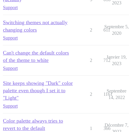
2023
Support
Switching themes not actually
Septembre 5,
changing colors
2
611
2020
Support
Can't change the default colors
Janvier 19,
of the theme to white
2
712
2023
Support
Site keeps showing "Dark" color
palette even though I set it to
Septembre
2
1161
"Light"
14, 2022
Support
Color palette always tries to
Décembre 7,
revert to the default
1
366
2022