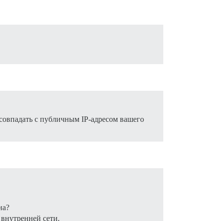
 совпадать с публичным IP-адресом вашего
на?
 внутренней сети.