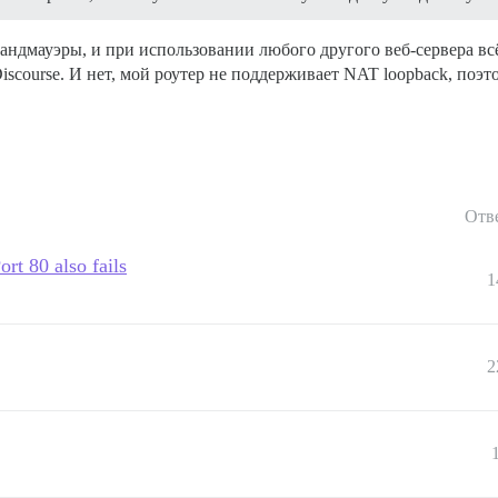
андмауэры, и при использовании любого другого веб-сервера всё
Discourse. И нет, мой роутер не поддерживает NAT loopback, поэ
Отв
rt 80 also fails
1
2