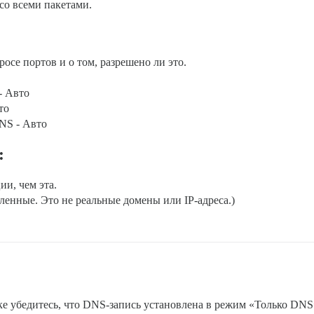
 со всеми пакетами.
осе портов и о том, разрешено ли это.
 - Авто
то
DNS - Авто
:
и, чем эта.
нные. Это не реальные домены или IP-адреса.)
ке убедитесь, что DNS-запись установлена в режим «Только DNS»