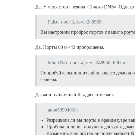
Да. У меня стоит режим «Только DNS». Однако 
Falco, пост:3, тема:248960:
Вы настроили проброс портов с вашего роутер
Да. Порты 80 и 443 проброшены.
KhoiUSA, пост:4, тема:248960, full:true:
Попробуйте выполнить ping вашего домена из
сервера.
Да, мой публичный IP-адрес отвечает.
anon59994034:
Разрешили ли вы порты в брандмауэре ваш
Пробовали ли вы получить доступ к домен
Возможно, ваш роутер не поддерживает NA