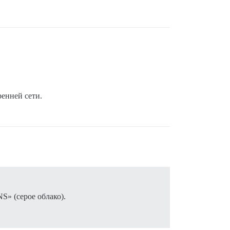
ренней сети.
S» (серое облако).