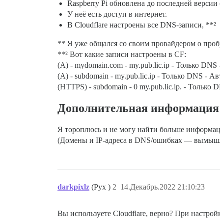
Raspberry Pi обновлена до последней версии
У неё есть доступ в интернет.
В Cloudflare настроены все DNS-записи, **²
** Я уже общался со своим провайдером о пробр
**² Вот какие записи настроены в CF:
(A) - mydomain.cоm - my.pub.lic.ip - Только DNS
(A) - subdomain - my.pub.lic.ip - Только DNS - Ав
(HTTPS) - subdomain - 0 my.pub.lic.ip. - Только 
Дополнительная информация
Я тороплюсь и не могу найти больше информаци
(Домены и IP-адреса в DNS/ошибках — вымышле
darkpixlz
(Pyx )
2
14.Декабрь.2022 21:10:23
Вы используете Cloudflare, верно? При настрой