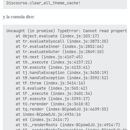
y la consola dice:
Uncaught (in promise) TypeError: Cannot read properti
    at Object.evaluate (index.js:103:17)

    at tr.evaluateSyscall (index.js:2873:20)

    at tr.evaluateInner (index.js:2852:64)

    at tr.evaluateOuter (index.js:2849:10)

    at tH.next (index.js:4167:45)

    at tH._execute (index.js:4157:21)

    at tH.execute (index.js:4133:41)

    at tj.handleException (index.js:3450:19)

    at tR.handleException (index.js:3592:52)

    at tF.throw (index.js:3414:16)

    at G.evaluate (index.js:565:42)

    at tF._execute (index.js:3401:34)

    at tF.execute (index.js:3393:17)

    at tU.rerender (index.js:3610:8)

    at tq.render (index-BCp6wOJU.js:4639:55)

    at index-BCp6wOJU.js:4934:16

    at eX (index.js:2414:7)

    at tG._renderRoots (index-BCp6wOJU.js:4914:7)
