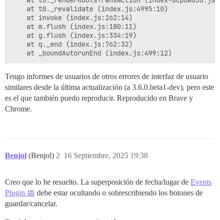
    at tG._renderRootsTransaction (index-BCp6wOJU.js:4
    at tG._revalidate (index.js:4995:10)

    at invoke (index.js:262:14)

    at m.flush (index.js:180:11)

    at g.flush (index.js:334:19)

    at q._end (index.js:762:32)

Tengo informes de usuarios de otros errores de interfaz de usuario
similares desde la última actualización (a 3.6.0.beta1-dev), pero este
es el que también puedo reproducir. Reproducido en Brave y
Chrome.
Benjol
(Benjol)
2
16 Septiembre, 2025 19:38
Creo que lo he resuelto. La superposición de fecha/lugar de
Events
Plugin 📅
debe estar ocultando o sobrescribiendo los botones de
guardar/cancelar.