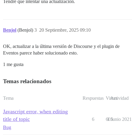
Tendré que intentar una actualización.
Benjol
(Benjol)
3
20 Septiembre, 2025 09:10
OK, actualizar a la última versión de Discourse y el plugin de
Eventos parece haber solucionado esto.
1 me gusta
Temas relacionados
Tema
Respuestas
Vistas
Actividad
Javascript error, when editing
title of topic
6
605
1 Junio 2021
Bug