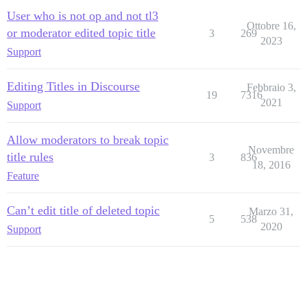
User who is not op and not tl3
Ottobre 16,
or moderator edited topic title
3
269
2023
Support
Editing Titles in Discourse
Febbraio 3,
19
7316
2021
Support
Allow moderators to break topic
Novembre
title rules
3
836
18, 2016
Feature
Can’t edit title of deleted topic
Marzo 31,
5
538
2020
Support