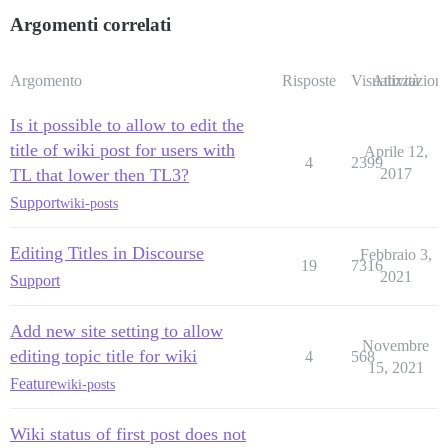
Argomenti correlati
Argomento
Risposte
Visualizzazioni
Attività
Is it possible to allow to edit the
title of wiki post for users with
Aprile 12,
4
2399
TL that lower then TL3?
2017
Support
wiki-posts
Editing Titles in Discourse
Febbraio 3,
19
7316
2021
Support
Add new site setting to allow
Novembre
editing topic title for wiki
4
568
15, 2021
Feature
wiki-posts
Wiki status of first post does not