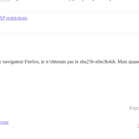
P restrictions
e navigateur Firefox, je n’obtenais pas le sha256-s0m3h4sh. Mais quand
Répo
ense