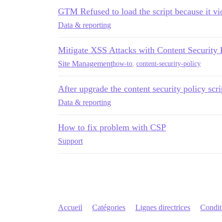
GTM Refused to load the script because it vi
Data & reporting
Mitigate XSS Attacks with Content Security 
Site Management
how-to
,
content-security-policy
After upgrade the content security policy scr
Data & reporting
How to fix problem with CSP
Support
Accueil
Catégories
Lignes directrices
Conditi