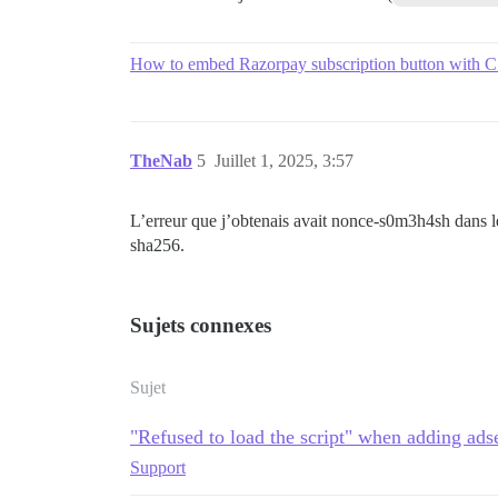
How to embed Razorpay subscription button with CS
TheNab
5
Juillet 1, 2025, 3:57
L’erreur que j’obtenais avait nonce-s0m3h4sh dans l
sha256.
Sujets connexes
Sujet
"Refused to load the script" when adding ads
Support