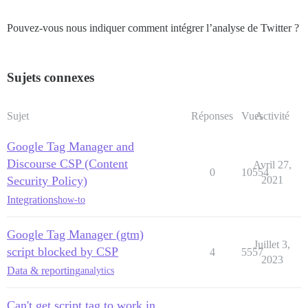
Pouvez-vous nous indiquer comment intégrer l’analyse de Twitter ?
Sujets connexes
Sujet
Réponses
Vues
Activité
Google Tag Manager and
Discourse CSP (Content
Avril 27,
0
10554
Security Policy)
2021
Integrations
how-to
Google Tag Manager (gtm)
Juillet 3,
script blocked by CSP
4
5557
2023
Data & reporting
analytics
Can't get script tag to work in