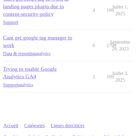
landing pages plugin due to
Juillet 1,
4
199
content-security-policy
2025
Support
Cant get google tag manager to
Septembre
work
6
1790
29, 2023
Data & reporting
analytics
Trying to enable Google
Juillet 3,
Analytics GA4
2
109
2025
Support
analytics
Accueil
Catégories
Lignes directrices