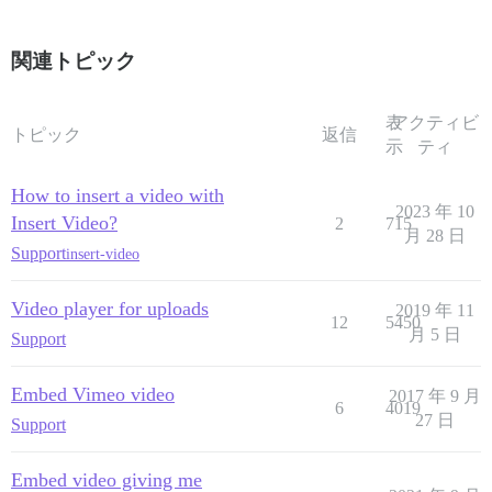
関連トピック
表
アクティビ
トピック
返信
示
ティ
How to insert a video with
2023 年 10
Insert Video?
2
715
月 28 日
Support
insert-video
Video player for uploads
2019 年 11
12
5450
月 5 日
Support
Embed Vimeo video
2017 年 9 月
6
4019
27 日
Support
Embed video giving me