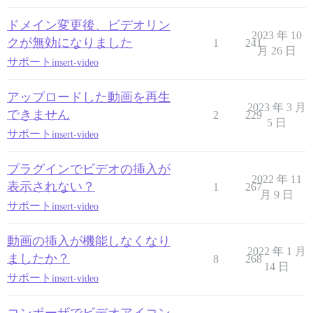
ドメイン変更後、ビデオリン
2023 年 10
クが無効になりました
1
241
月 26 日
サポート
insert-video
アップロードした動画を再生
2023 年 3 月
できません
2
229
5 日
サポート
insert-video
プラグインでビデオの挿入が
2022 年 11
表示されない？
1
267
月 9 日
サポート
insert-video
動画の挿入が機能しなくなり
2022 年 1 月
ましたか？
8
268
14 日
サポート
insert-video