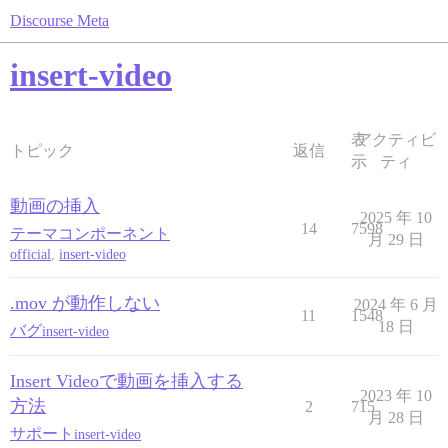
Discourse Meta
insert-video
表
アクティビ
トピック
返信
示
ティ
動画の挿入
2025 年 10
14
7598
テーマコンポーネント
月 29 日
official
,
insert-video
.mov が動作しない
2024 年 6 月
11
1548
18 日
バグ
insert-video
Insert Videoで動画を挿入する
2023 年 10
方法
2
715
月 28 日
サポート
insert-video