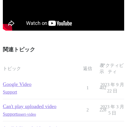
関連トピック
表
アクティビ
トピック
返信
示
ティ
Google Video
2023 年 9 月
1
402
22 日
Support
Can't play uploaded video
2023 年 3 月
2
228
5 日
Support
insert-video