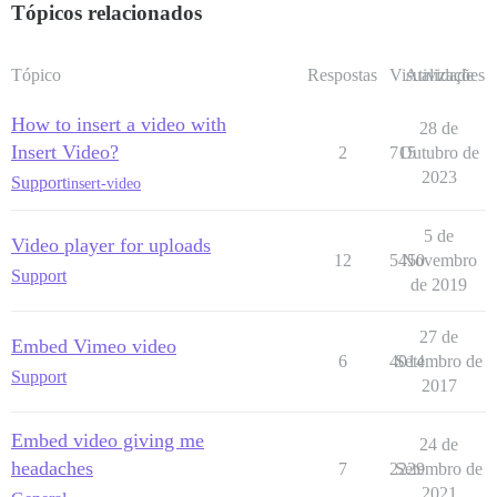
Tópicos relacionados
Tópico
Respostas
Visualizações
Atividade
How to insert a video with
28 de
Insert Video?
2
715
Outubro de
2023
Support
insert-video
5 de
Video player for uploads
12
5450
Novembro
Support
de 2019
27 de
Embed Vimeo video
6
4014
Setembro de
Support
2017
Embed video giving me
24 de
headaches
7
2229
Setembro de
2021