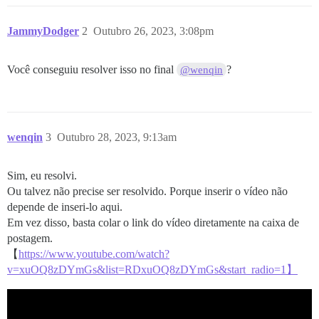
JammyDodger
2
Outubro 26, 2023, 3:08pm
Você conseguiu resolver isso no final
?
@wenqin
wenqin
3
Outubro 28, 2023, 9:13am
Sim, eu resolvi.
Ou talvez não precise ser resolvido. Porque inserir o vídeo não
depende de inseri-lo aqui.
Em vez disso, basta colar o link do vídeo diretamente na caixa de
postagem.
【
https://www.youtube.com/watch?
v=xuOQ8zDYmGs&list=RDxuOQ8zDYmGs&start_radio=1】