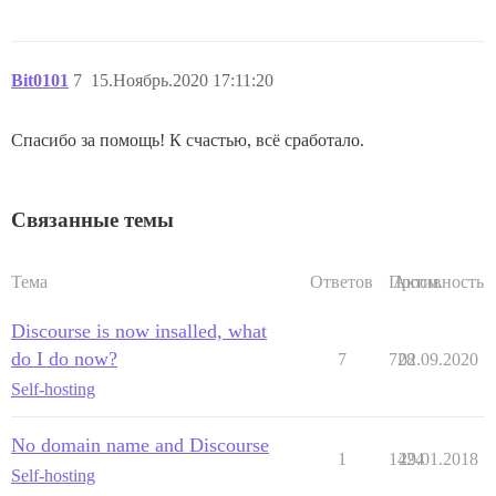
Bit0101
7
15.Ноябрь.2020 17:11:20
Спасибо за помощь! К счастью, всё сработало.
Связанные темы
Тема
Ответов
Просм.
Активность
Discourse is now insalled, what
do I do now?
7
728
02.09.2020
Self-hosting
No domain name and Discourse
1
1424
29.01.2018
Self-hosting