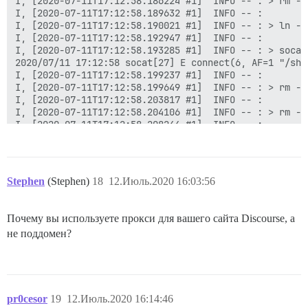
I, [2020-07-11T17:12:58.186224 #1]  INFO -- : > rm -f
I, [2020-07-11T17:12:58.189632 #1]  INFO -- :

I, [2020-07-11T17:12:58.190021 #1]  INFO -- : > ln -s
I, [2020-07-11T17:12:58.192947 #1]  INFO -- :

I, [2020-07-11T17:12:58.193285 #1]  INFO -- : > socat
2020/07/11 17:12:58 socat[27] E connect(6, AF=1 "/sha
I, [2020-07-11T17:12:58.199237 #1]  INFO -- :

I, [2020-07-11T17:12:58.199649 #1]  INFO -- : > rm -f
I, [2020-07-11T17:12:58.203817 #1]  INFO -- :

I, [2020-07-11T17:12:58.204106 #1]  INFO -- : > rm -f
I, [2020-07-11T17:12:58.208244 #1]  INFO -- :

I, [2020-07-11T17:12:58.208674 #1]  INFO -- : > mkdir
I, [2020-07-11T17:12:58.213559 #1]  INFO -- :

I, [2020-07-11T17:12:58.215200 #1]  INFO -- : > chown
I, [2020-07-11T17:12:58.220491 #1]  INFO -- :

Stephen
(Stephen)
18
12.Июль.2020 16:03:56
I, [2020-07-11T17:12:58.228222 #1]  INFO -- : Файл > 
I, [2020-07-11T17:12:58.234341 #1]  INFO -- : Файл > 
I, [2020-07-11T17:12:58.240097 #1]  INFO -- : Файл > 
Почему вы используете прокси для вашего сайта Discourse, а
I, [2020-07-11T17:12:58.245972 #1]  INFO -- : Файл > 
не поддомен?
I, [2020-07-11T17:12:58.246504 #1]  INFO -- : > chown
chown: невозможно обратиться к '/var/lib/postgresql/1
I, [2020-07-11T17:12:58.249988 #1]  INFO -- :

ОШИБКА

pr0cesor
19
12.Июль.2020 16:14:46