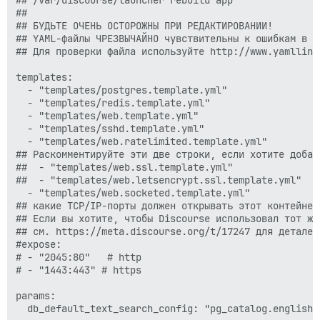
##

## БУДЬТЕ ОЧЕНЬ ОСТОРОЖНЫ ПРИ РЕДАКТИРОВАНИИ!

## YAML-файлы ЧРЕЗВЫЧАЙНО чувствительны к ошибкам в п
## Для проверки файла используйте http://www.yamllint.
templates:

  - "templates/postgres.template.yml"

  - "templates/redis.template.yml"

  - "templates/web.template.yml"

  - "templates/sshd.template.yml"

  - "templates/web.ratelimited.template.yml"

## Раскомментируйте эти две строки, если хотите добав
##  - "templates/web.ssl.template.yml"

##  - "templates/web.letsencrypt.ssl.template.yml"

  - "templates/web.socketed.template.yml"

## какие TCP/IP-порты должен открывать этот контейнер?
## Если вы хотите, чтобы Discourse использовал тот же
## см. https://meta.discourse.org/t/17247 для деталей

#expose:

# - "2045:80"   # http

# - "1443:443" # https

params:

  db_default_text_search_config: "pg_catalog.english"
