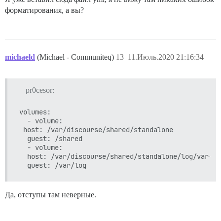
Pups::ExecError: команда chown -R root /var/lib/postg
Место ошибки: /pups/lib/pups/exec_command.rb:112:in `s
форматирования, а вы?
Выполнение не удалось с параметрами {"cmd"=>["chown -
cf48a849a885246d6bf9b1b444e679ff6c71dd2fa3b298d42fa2cc
** НЕ УДАЛОСЬ ЗАПУСТИТЬСЯ ** пожалуйста, прокрутите в
michaeld
(Michael - Communiteq)
13
11.Июль.2020 21:16:34
pr0cesor:
volumes:

  - volume:

 host: /var/discourse/shared/standalone

  guest: /shared

  - volume:

  host: /var/discourse/shared/standalone/log/var-log
Да, отступы там неверные.