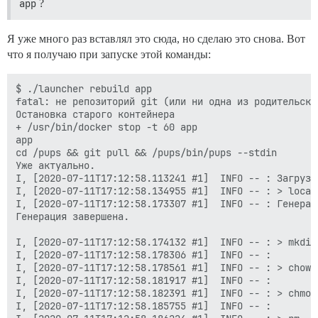
app
?
Я уже много раз вставлял это сюда, но сделаю это снова. Вот
что я получаю при запуске этой команды:
$ ./launcher rebuild app

fatal: не репозиторий git (или ни одна из родительски
Остановка старого контейнера

+ /usr/bin/docker stop -t 60 app

app

cd /pups && git pull && /pups/bin/pups --stdin

Уже актуально.

I, [2020-07-11T17:12:58.113241 #1]  INFO -- : Загрузка
I, [2020-07-11T17:12:58.134955 #1]  INFO -- : > local
I, [2020-07-11T17:12:58.173307 #1]  INFO -- : Генерац
Генерация завершена.

I, [2020-07-11T17:12:58.174132 #1]  INFO -- : > mkdir
I, [2020-07-11T17:12:58.178306 #1]  INFO -- :

I, [2020-07-11T17:12:58.178561 #1]  INFO -- : > chown
I, [2020-07-11T17:12:58.181917 #1]  INFO -- :

I, [2020-07-11T17:12:58.182391 #1]  INFO -- : > chmod
I, [2020-07-11T17:12:58.185755 #1]  INFO -- :
