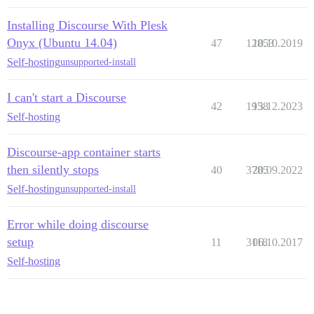
Installing Discourse With Plesk
Onyx (Ubuntu 14.04)
47
12853
10.10.2019
Self-hosting
unsupported-install
I can't start a Discourse
42
1958
13.12.2023
Self-hosting
Discourse-app container starts
then silently stops
40
3785
20.09.2022
Self-hosting
unsupported-install
Error while doing discourse
setup
11
3118
06.10.2017
Self-hosting