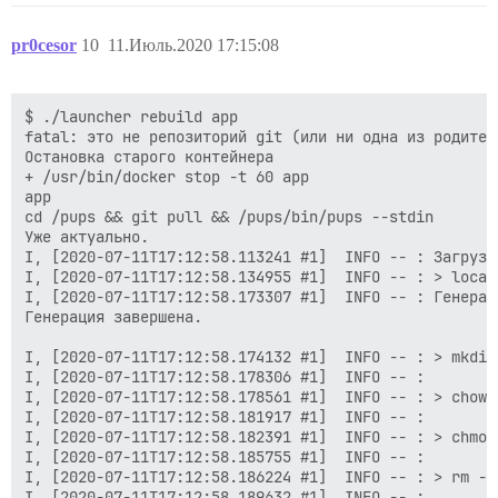
pr0cesor
10
11.Июль.2020 17:15:08
$ ./launcher rebuild app

fatal: это не репозиторий git (или ни одна из родител
Остановка старого контейнера

+ /usr/bin/docker stop -t 60 app

app

cd /pups && git pull && /pups/bin/pups --stdin

Уже актуально.

I, [2020-07-11T17:12:58.113241 #1]  INFO -- : Загрузка
I, [2020-07-11T17:12:58.134955 #1]  INFO -- : > local
I, [2020-07-11T17:12:58.173307 #1]  INFO -- : Генерац
Генерация завершена.

I, [2020-07-11T17:12:58.174132 #1]  INFO -- : > mkdir
I, [2020-07-11T17:12:58.178306 #1]  INFO -- :

I, [2020-07-11T17:12:58.178561 #1]  INFO -- : > chown
I, [2020-07-11T17:12:58.181917 #1]  INFO -- :

I, [2020-07-11T17:12:58.182391 #1]  INFO -- : > chmod
I, [2020-07-11T17:12:58.185755 #1]  INFO -- :

I, [2020-07-11T17:12:58.186224 #1]  INFO -- : > rm -f
I, [2020-07-11T17:12:58.189632 #1]  INFO -- :
