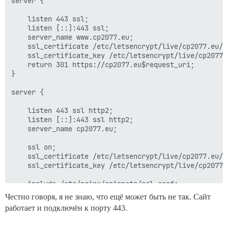
server {

    listen 443 ssl;

    listen [::]:443 ssl;

    server_name www.cp2077.eu;

    ssl_certificate /etc/letsencrypt/live/cp2077.eu/fu
    ssl_certificate_key /etc/letsencrypt/live/cp2077.e
    return 301 https://cp2077.eu$request_uri;

}

server {

    listen 443 ssl http2;

    listen [::]:443 ssl http2;

    server_name cp2077.eu;

    ssl on;

    ssl_certificate /etc/letsencrypt/live/cp2077.eu/fu
    ssl_certificate_key /etc/letsencrypt/live/cp2077.e
    include /etc/nginx/snippets/ssl.conf;

Честно говоря, я не знаю, что ещё может быть не так. Сайт
    http2_idle_timeout 5m; # увеличено с 3m по умолчан
работает и подключён к порту 443.
    location / {
