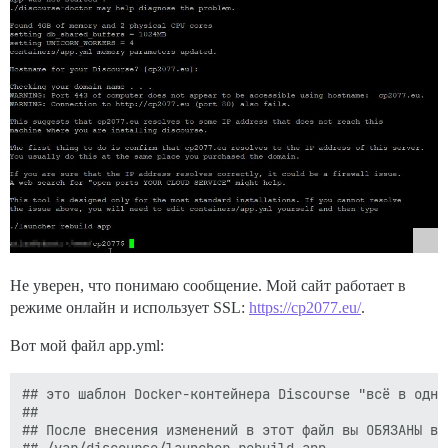
Не уверен, что понимаю сообщение. Мой сайт работает в
режиме онлайн и использует SSL:
https://cp2077.eu/
.
Вот мой файл app.yml:
## это шаблон Docker-контейнера Discourse "всё в одном
##

## После внесения изменений в этот файл вы ОБЯЗАНЫ вып
## /var/discourse/launcher rebuild app
