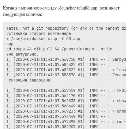
  ## Установите db_shared_buffers максимум в 25% от о
Когда я выполняю команду ./launcher rebuild app, возникает
  ## будет установлено автоматически при загрузке на 
следующая ошибка:
  db_shared_buffers: "1024MB"

  ## может улучшить производительность сортировки, но
fatal: not a git repository (or any of the parent dire
  #db_work_mem: "40MB"

Остановка старого контейнера

+ /usr/bin/docker stop -t 60 app

  ## Какую ревизию Git должен использовать этот конте
app

  #version: tests-passed

cd /pups && git pull && /pups/bin/pups --stdin

Уже актуально.

env:

I, [2020-07-11T01:41:07.468750 #1]  INFO -- : Загрузка
  LANG: en_US.UTF-8

I, [2020-07-11T01:41:07.482322 #1]  INFO -- : 

  # DISCOURSE_DEFAULT_LOCALE: en

I, [2020-07-11T01:41:07.482322 #1]  INFO -- : > local
I, [2020-07-11T01:41:07.556578 #1]  INFO -- : Генерац
  ## Сколько одновременных веб-запросов поддерживаетс
Генерация завершена.

  ## будет установлено автоматически при загрузке на 
  UNICORN_WORKERS: 4

I, [2020-07-11T01:41:07.557419 #1]  INFO -- : > mkdir
I, [2020-07-11T01:41:07.562170 #1]  INFO -- :

  ## TODO: Доменное имя, на которое будет реагировать
I, [2020-07-11T01:41:07.562833 #1]  INFO -- : > chown
  ## Обязательно. Discourse не будет работать с чистым
I, [2020-07-11T01:41:07.568449 #1]  INFO -- :

  DISCOURSE_HOSTNAME: cp2077.eu

I, [2020-07-11T01:41:07.569233 #1]  INFO -- : > chmod
I, [2020-07-11T01:41:07.576449 #1]  INFO -- :

  ## Раскомментируйте, если хотите, чтобы контейнер за
I, [2020-07-11T01:41:07.577398 #1]  INFO -- : > rm -f
  ## именем хоста (-h опция), что указано выше (по ум
I, [2020-07-11T01:41:07.582907 #1]  INFO -- :
