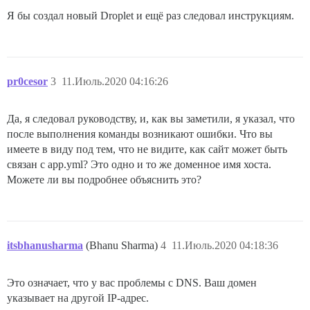
 host: /var/discourse/shared/standalone

Место возникновения ошибки: /pups/lib/pups/exec_comma
Я бы создал новый Droplet и ещё раз следовал инструкциям.
  guest: /shared

exec завершился с ошибкой с параметрами {"cmd"=>["cho
  - volume:

d639e83f5451b5039efb2333f3eca1166d34ff6dc582ee29a0734a
  host: /var/discourse/shared/standalone/log/var-log

** НЕ УДАЛОСЬ ЗАПУСТИТЬСЯ ** пожалуйста, прокрутите в
  guest: /var/log

./discourse-doctor может помочь диагностировать пробле
## Плагины размещаются здесь

pr0cesor
3
11.Июль.2020 04:16:26
## см. https://meta.discourse.org/t/19157 для деталей

hooks:

  after_code:

Да, я следовал руководству, и, как вы заметили, я указал, что
- exec:

после выполнения команды возникают ошибки. Что вы
    cd: $home/plugins

имеете в виду под тем, что не видите, как сайт может быть
    cmd:

связан с app.yml? Это одно и то же доменное имя хоста.
      - git clone https://github.com/discourse/docker_
Можете ли вы подробнее объяснить это?
## Любые пользовательские команды для выполнения после
run:

  - exec: echo "Начало пользовательских команд"

  ## Если вы хотите установить адрес email в поле 'От
  ## После получения первого письма о регистрации зак
itsbhanusharma
(Bhanu Sharma)
4
11.Июль.2020 04:18:36
  ## - exec: rails r "SiteSetting.notification_email=
Это означает, что у вас проблемы с DNS. Ваш домен
указывает на другой IP-адрес.