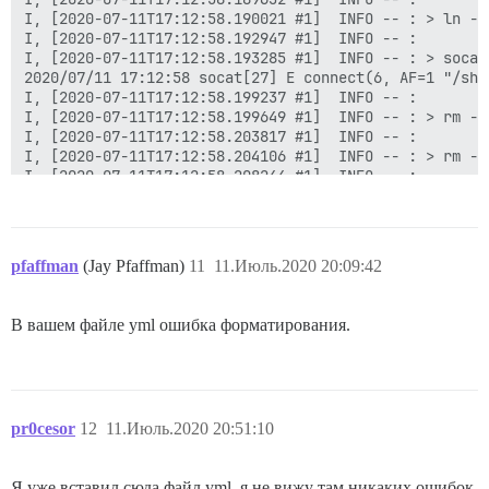
I, [2020-07-11T17:12:58.190021 #1]  INFO -- : > ln -s
I, [2020-07-11T17:12:58.192947 #1]  INFO -- :

I, [2020-07-11T17:12:58.193285 #1]  INFO -- : > socat
2020/07/11 17:12:58 socat[27] E connect(6, AF=1 "/sha
I, [2020-07-11T17:12:58.199237 #1]  INFO -- :

I, [2020-07-11T17:12:58.199649 #1]  INFO -- : > rm -f
I, [2020-07-11T17:12:58.203817 #1]  INFO -- :

I, [2020-07-11T17:12:58.204106 #1]  INFO -- : > rm -f
I, [2020-07-11T17:12:58.208244 #1]  INFO -- :

I, [2020-07-11T17:12:58.208674 #1]  INFO -- : > mkdir
I, [2020-07-11T17:12:58.213559 #1]  INFO -- :

I, [2020-07-11T17:12:58.215200 #1]  INFO -- : > chown
I, [2020-07-11T17:12:58.220491 #1]  INFO -- :

pfaffman
(Jay Pfaffman)
11
11.Июль.2020 20:09:42
I, [2020-07-11T17:12:58.228222 #1]  INFO -- : Файл > 
I, [2020-07-11T17:12:58.234341 #1]  INFO -- : Файл > 
I, [2020-07-11T17:12:58.240097 #1]  INFO -- : Файл > 
В вашем файле yml ошибка форматирования.
I, [2020-07-11T17:12:58.245972 #1]  INFO -- : Файл > 
I, [2020-07-11T17:12:58.246504 #1]  INFO -- : > chown
chown: невозможно получить доступ к '/var/lib/postgre
I, [2020-07-11T17:12:58.249988 #1]  INFO -- :

pr0cesor
12
11.Июль.2020 20:51:10
ОШИБКА

--------------------

Я уже вставил сюда файл yml, я не вижу там никаких ошибок