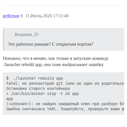
        proxy_pass http://unix:/var/discourse/shared/
        proxy_set_header Host $http_host;

        proxy_http_version 1.1;

pr0cesor
8
11.Июль.2020 17:11:40
        proxy_set_header X-Forwarded-For $proxy_add_x_
        proxy_set_header X-Forwarded-Proto https;

        proxy_set_header X-Real-IP $remote_addr;

Benjamin_D:
    }

Это работало раньше? С открытым портом?
Неважно, что я меняю, как только я запускаю команду
./launcher rebuild app, она тоже выбрасывает ошибку
$  ./launcher rebuild app

fatal: не репозиторий git (или ни один из родительских
Остановка старого контейнера

+ /usr/bin/docker stop -t 60 app

app

(<unknown>): не найден ожидаемый ключ при разборе бло