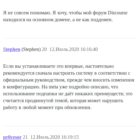
--------------------

Pups::ExecError: chown -R root /var/lib/postgresql/10
Место возникновения ошибки: /pups/lib/pups/exec_comma
Я не совсем понимаю. Я хочу, чтобы мой форум Discourse
exec завершился с ошибкой с параметрами {"cmd"=>["cho
находился на основном домене, а не как поддомен.
cf48a849a885246d6bf9b1b444e679ff6c71dd2fa3b298d42fa2cc
** НЕ УДАЛОСЬ ЗАПУСТИТЬСЯ ** пожалуйста, прокрутите в
Stephen
(Stephen)
20
12.Июль.2020 16:16:40
Если вы устанавливаете это впервые, настоятельно
рекомендуется сначала настроить систему в соответствии с
официальным руководством, прежде чем вносить изменения
в конфигурацию. На meta уже подробно описано, что
использование подпапки не даёт никаких преимуществ; это
считается продвинутой темой, которая может нарушить
работу в любой момент при обновлении.
pr0cesor
21
12.Июль.2020 16:19:15