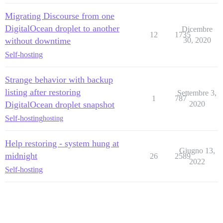
Migrating Discourse from one
DigitalOcean droplet to another
Dicembre
12
1735
without downtime
30, 2020
Self-hosting
Strange behavior with backup
listing after restoring
Settembre 3,
1
787
DigitalOcean droplet snapshot
2020
Self-hosting
hosting
Help restoring - system hung at
Giugno 13,
midnight
26
2589
2022
Self-hosting