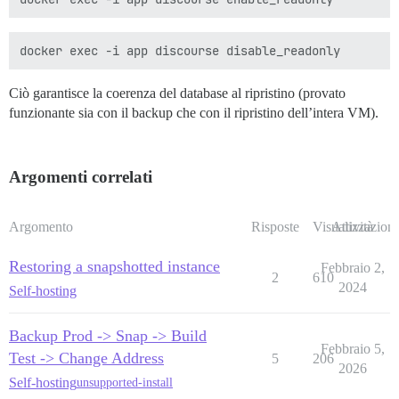
Ciò garantisce la coerenza del database al ripristino (provato
funzionante sia con il backup che con il ripristino dell’intera VM).
Argomenti correlati
Argomento
Risposte
Visualizzazioni
Attività
Restoring a snapshotted instance
Febbraio 2,
2
610
2024
Self-hosting
Backup Prod -> Snap -> Build
Febbraio 5,
Test -> Change Address
5
206
2026
Self-hosting
unsupported-install